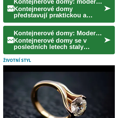
Kontejnerové domy: moderní a udržitelné bydlení
Přestavba námořních ko...
Kontejnerové domy
představují praktickou a
ekologickou alternativu
klasického stavebnictví.
Kontejnerové domy: Moderní řešení pro udržitelné bydlení
Nabízejí rychlou výstavbu...
Kontejnerové domy se v
posledních letech staly
fascinujícím trendem v
oblasti architektury a
ŽIVOTNÍ STYL
udržitelného bydlení. Ty...