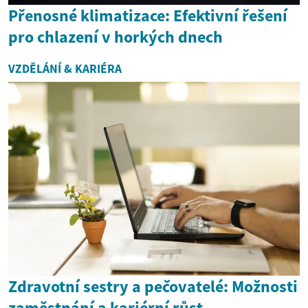
Přenosné klimatizace: Efektivní řešení
pro chlazení v horkých dnech
VZDĚLÁNÍ & KARIÉRA
Zdravotní sestry a pečovatelé: Možnosti
zaměstnání a kariérní růst