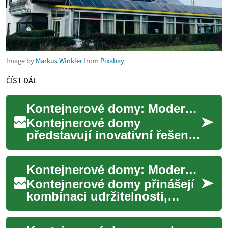
Image by
Markus Winkler
from
Pixabay
ČÍST DÁL
Kontejnerové domy: Moderní a udržitelné bydlení budoucnosti
Kontejnerové domy
představují inovativní řešení
bytové krize, které kombinuje
udržitelnost, cenovou
Kontejnerové domy: Moderní, udržitelné bydlení budoucnosti
dostupnost a mode...
Kontejnerové domy přinášejí
kombinaci udržitelnosti,
moderního designu a
finanční dostupnosti.