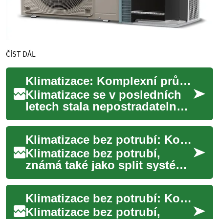
ČÍST DÁL
Klimatizace: Komplexní průvodce pro pohodlí domova
Klimatizace se v posledních
letech stala nepostradatelnou
součástí mnoha domácností.
Tento sofistikovaný systém
Klimatizace bez potrubí: Kompletní průvodce moderním chlazením
regul...
Klimatizace bez potrubí,
známá také jako split systém,
představuje moderní řešení
pro efektivní chlazení prostor
Klimatizace bez potrubí: Kompletní průvodce pro váš domov
bez ...
Klimatizace bez potrubí,