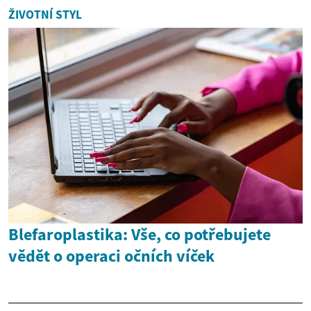
ŽIVOTNÍ STYL
Blefaroplastika: Vše, co potřebujete
vědět o operaci očních víček