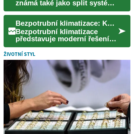
známá také jako split systém,
představuje moderní řešení
pro efektivní chlazení a
Bezpotrubní klimatizace: Komplexní průvodce pro váš domov
vytápění p...
Bezpotrubní klimatizace
představuje moderní řešení
pro klimatizování prostoru
bez nutnosti složité instalace
ŽIVOTNÍ STYL
vzduchot...