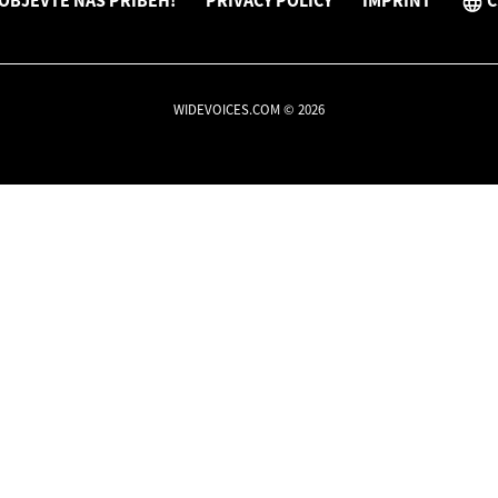
OBJEVTE NÁŠ PŘÍBĚH!
PRIVACY POLICY
IMPRINT
C
WIDEVOICES.COM © 2026