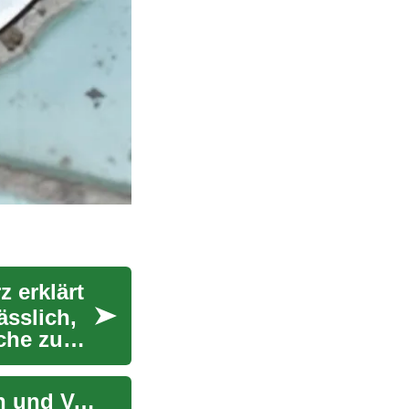
 erklärt
sslich,
che zu
Kanalhauptleitung reinigen: Verfahren, Ursachen und Vorsorge