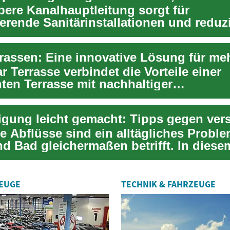
bere Kanalhauptleitung sorgt für
erende Sanitärinstallationen und reduz
n Rückstau ...
r Terrasse verbindet die Vorteile einer
ten Terrasse mit nachhaltiger
ewinnung. Diese innova...
e Abflüsse sind ein alltägliches Proble
d Bad gleichermaßen betrifft. In diese
 lese...
ZEUGE
TECHNIK & FAHRZEUGE