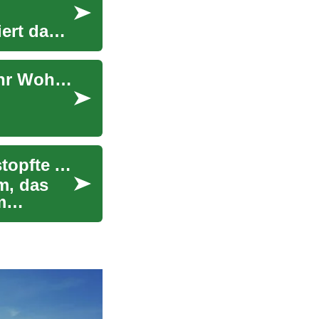
iert das
Solar Terrassen: Eine innovative Lösung für mehr Wohnkomfort im Freien
Rohrreinigung leicht gemacht: Tipps gegen verstopfte Abflüsse
m, das
m