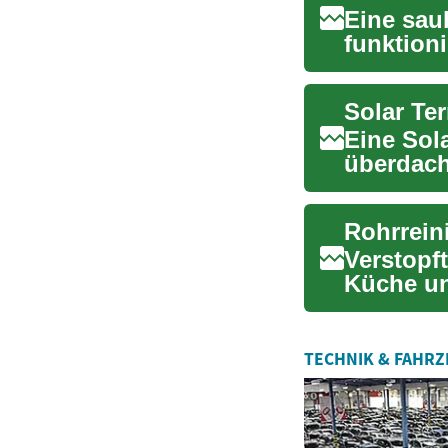
Eine sau
funktioni
Risiko vo
Eine Sola
überdach
Energieg
Verstopft
Küche un
Leitfaden
TECHNIK & FAHR