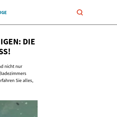
UGE
GEN: DIE
SS!
nd nicht nur
s Badezimmers
fahren Sie alles,