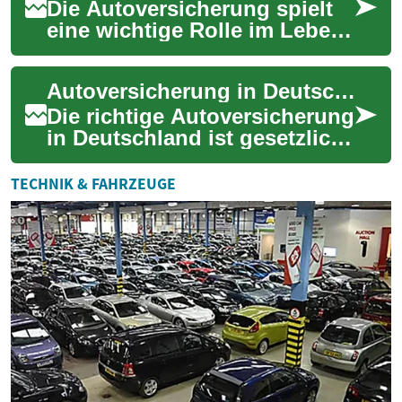
Fah...
Die Autoversicherung spielt
eine wichtige Rolle im Leben
vieler Senioren, die ihre
Mobilität und Unabhängigkeit
Autoversicherung in Deutschland: Der komplette Leitfaden
bewah...
Die richtige Autoversicherung
in Deutschland ist gesetzlich
vorgeschrieben und schützt
vor hohen Kosten bei
TECHNIK & FAHRZEUGE
Unfällen ...