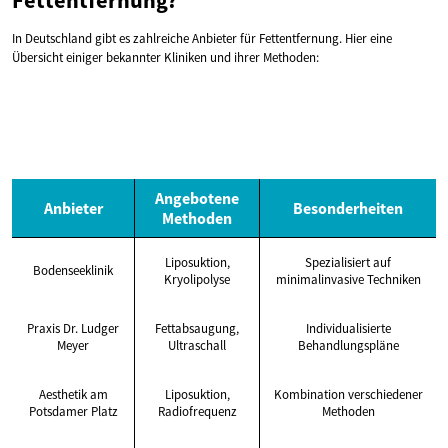
In Deutschland gibt es zahlreiche Anbieter für Fettentfernung. Hier eine
Übersicht einiger bekannter Kliniken und ihrer Methoden:
Angebotene
Anbieter
Besonderheiten
Methoden
Liposuktion,
Spezialisiert auf
Bodenseeklinik
Kryolipolyse
minimalinvasive Techniken
Praxis Dr. Ludger
Fettabsaugung,
Individualisierte
Meyer
Ultraschall
Behandlungspläne
Aesthetik am
Liposuktion,
Kombination verschiedener
Potsdamer Platz
Radiofrequenz
Methoden