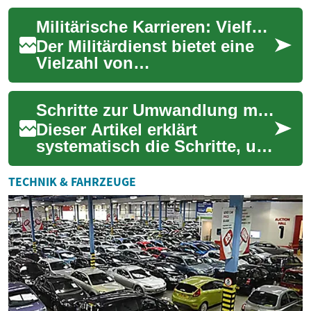
über Sanitätsdienst bis hin zu
Militärische Karrieren: Vielfältige Möglichkeiten und Herausforderungen
O...
Der Militärdienst bietet eine
Vielzahl von
Karrieremöglichkeiten, die
weit über das hinausgehen,
Schritte zur Umwandlung militärischer Ausbildung in zivile Abschlüsse
was viele Menschen s...
Dieser Artikel erklärt
systematisch die Schritte, um
militärische Ausbildung in
anerkannte zivile Abschlüsse
TECHNIK & FAHRZEUGE
umzuwand...