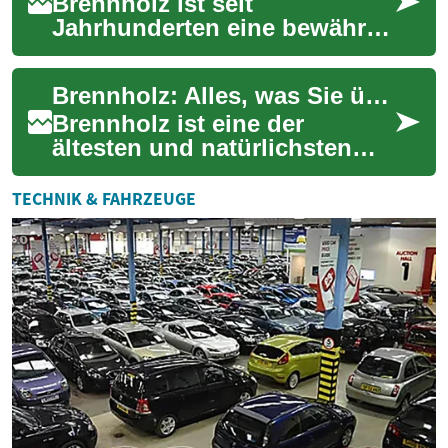
Brennholz ist seit
Jahrhunderten eine bewährte
Energiequelle zum Heizen
und Kochen. Als
Brennholz: Alles, was Sie über Heizen mit Holz wissen müssen
nachwachsender Rohstoff
aus d...
Brennholz ist eine der
ältesten und natürlichsten
Heizmethoden, die auch
heute noch weit verbreitet ist.
TECHNIK & FAHRZEUGE
Ob als Haupt...