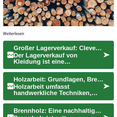
Weiterlesen
Großer Lagerverkauf: Clever shoppen und Top-Mode zum Schnäppchenpreis sichern
Der Lagerverkauf von
Kleidung ist eine
ausgezeichnete Möglichkeit,
hochwertige Mode zu stark
Holzarbeit: Grundlagen, Brennholz und Einsatzmöglichkeiten
reduzierten Preisen zu e...
Holzarbeit umfasst
handwerkliche Techniken,
Materialkunde und sinnvolle
Nutzung von Holz in Haushalt
Brennholz: Eine nachhaltige Heizquelle aus dem Wald
und Bau. Dieser ...