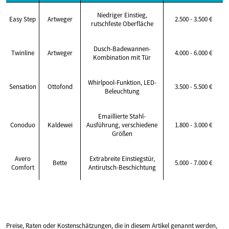
Niedriger Einstieg,
Easy Step
Artweger
2.500 - 3.500 €
rutschfeste Oberfläche
Dusch-Badewannen-
Twinline
Artweger
4.000 - 6.000 €
Kombination mit Tür
Whirlpool-Funktion, LED-
Sensation
Ottofond
3.500 - 5.500 €
Beleuchtung
Emaillierte Stahl-
Conoduo
Kaldewei
Ausführung, verschiedene
1.800 - 3.000 €
Größen
Avero
Extrabreite Einstiegstür,
Bette
5.000 - 7.000 €
Comfort
Antirutsch-Beschichtung
Preise, Raten oder Kostenschätzungen, die in diesem Artikel genannt werden,