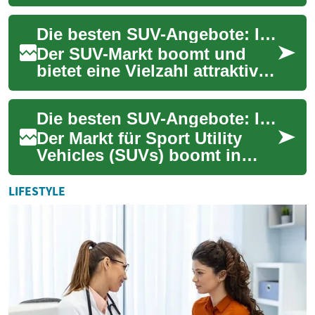
Vielzahl attraktiver Angebote
für verschiedene Bedürfnisse
Die besten SUV-Angebote: Ihr Leitfaden für smarte Kaufentscheidungen
und Bud...
Der SUV-Markt boomt und
bietet eine Vielzahl attraktiver
Angebote für jeden
Geschmack und Geldbeutel.
Die besten SUV-Angebote: Ihr Leitfaden für intelligente Kaufentscheidungen
Von kompakten C...
Der Markt für Sport Utility
Vehicles (SUVs) boomt in
Deutschland wie nie zuvor.
Mit steigender Nachfrage
LIFESTYLE
wächst auch ...