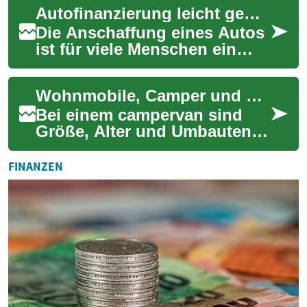
Autofinanzierung leicht gemacht: Tipps für günstige Kredite trotz SCHUFA-Eintrag
Autofinanzierung de...
Die Anschaffung eines Autos
ist für viele Menschen ein
großer Schritt. Doch nicht
jeder verfügt über
Wohnmobile, Camper und Motorhomes können den Traum von Freiheit und Mobilität erfüllen, erfordern aber oft eine größere Anschaffung, die finanziert werden muss. Kredite für campervan, van, vehicle, motorhome oder rv sind in vielen Formen erhältlich: klassische Autokredite, Ratenkredite, mobiliengesicherte Darlehen oder Leasing. Wer die richtige Finanzierungsoption wählt, berücksichtigt Fahrzeugtyp, Laufzeit, Restwert und die eigene Bonität, um monatliche Belastungen und langfristige Kosten realistisch abzuschätzen.
ausreichend Ersp...
Bei einem campervan sind
Größe, Alter und Umbauten
entscheidend für die
Kreditwürdigkeit. Viele
FINANZEN
Banken sehen camperva...