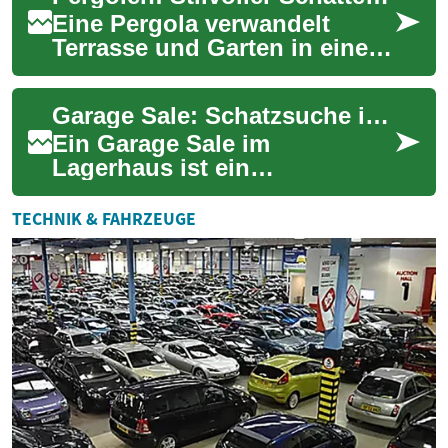
Sonnenlicht i...
Eine Pergola verwandelt
Terrasse und Garten in einen
attraktiven Außenraum: Sie
spendet Schatten, definiert
Garage Sale: Schatzsuche im Lagerhaus - Entdecken Sie unschlagbare Schnäppchen
Bereiche ...
Ein Garage Sale im
Lagerhaus ist ein
aufregendes
Einkaufserlebnis, das
TECHNIK & FAHRZEUGE
Schnäppchenjäger und
Liebhaber einzigartiger F...