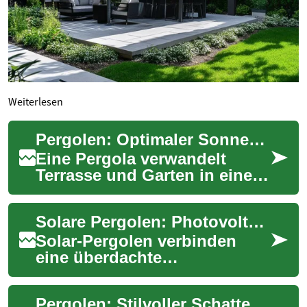
Weiterlesen
Pergolen: Optimaler Sonnenschutz für Terrasse & Garten
Eine Pergola verwandelt
Terrasse und Garten in einen
gemütlichen Außenraum: Sie
spendet Schatten, definiert
Solare Pergolen: Photovoltaik im Garten und am Haus
Wohnzonen...
Solar-Pergolen verbinden
eine überdachte
Aufenthaltsfläche im Freien
mit integrierten
Pergolen: Stilvoller Schatten für Terrasse und Garten
Solarmodulen, die