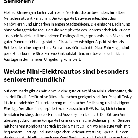
Senioren?
Elektro-Kleinwagen bieten zahlreiche Vorteile, die sie besonders für ältere
Menschen attraktiv machen. Die kompakte Bauweise erleichtert das
Manövrieren und Einparken in engen Stadtgebieten. Die einfache Bedienung
ohne Schaltgetriebe reduziert die Komplexität des Fahrens erheblich. Zudem
sind viele Modelle mit besonderen Einstiegshilfen, ergonomischen Sitzen und
guter Rundumsicht ausgestattet. Ein weiterer wichtiger Aspekt ist der leise
Betrieb, der eine angenehme Fahratmosphäre schafft. Diese Fahrzeuge sind
perfekt für kürzere Strecken wie Einkaufsfahrten, Arztbesuche oder kleine
Ausflüge in der näheren Umgebung konzipiert.
Welche Mini-Elektroautos sind besonders
seniorenfreundlich?
Auf dem Markt gibt es mittlerweile eine gute Auswahl an Mini-Elektroautos, die
speziell für die Bedürfnisse älterer Menschen geeignet sind. Der Renault Twizy
ist ein ultraleichtes Elektrofahrzeug mit einfacher Bedienung und niedrigem
Einstieg. Der Microlino, inspiriert vom klassischen BMW Isetta, bietet einen
frontalen Einstieg, der das Ein- und Aussteigen erleichtert. Der Citroën Ami
überzeugt durch seine kompakte Form und einfache Bedienung. Für Senioren
mit höherem Komfortanspruch ist der Smart EQ ForTwo eine gute Wahl mit
bequemem Einstieg und umfangreicher Serienausstattung. Speziell für den
deutschen Markt gibt es auch den Opel Rocks-e, der als Leichtfahrzeug bereits