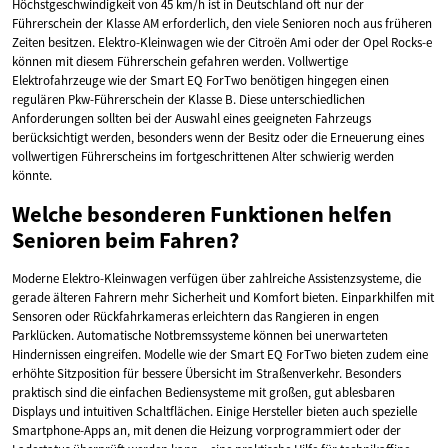
Höchstgeschwindigkeit von 45 km/h ist in Deutschland oft nur der
Führerschein der Klasse AM erforderlich, den viele Senioren noch aus früheren
Zeiten besitzen. Elektro-Kleinwagen wie der Citroën Ami oder der Opel Rocks-e
können mit diesem Führerschein gefahren werden. Vollwertige
Elektrofahrzeuge wie der Smart EQ ForTwo benötigen hingegen einen
regulären Pkw-Führerschein der Klasse B. Diese unterschiedlichen
Anforderungen sollten bei der Auswahl eines geeigneten Fahrzeugs
berücksichtigt werden, besonders wenn der Besitz oder die Erneuerung eines
vollwertigen Führerscheins im fortgeschrittenen Alter schwierig werden
könnte.
Welche besonderen Funktionen helfen
Senioren beim Fahren?
Moderne Elektro-Kleinwagen verfügen über zahlreiche Assistenzsysteme, die
gerade älteren Fahrern mehr Sicherheit und Komfort bieten. Einparkhilfen mit
Sensoren oder Rückfahrkameras erleichtern das Rangieren in engen
Parklücken. Automatische Notbremssysteme können bei unerwarteten
Hindernissen eingreifen. Modelle wie der Smart EQ ForTwo bieten zudem eine
erhöhte Sitzposition für bessere Übersicht im Straßenverkehr. Besonders
praktisch sind die einfachen Bediensysteme mit großen, gut ablesbaren
Displays und intuitiven Schaltflächen. Einige Hersteller bieten auch spezielle
Smartphone-Apps an, mit denen die Heizung vorprogrammiert oder der