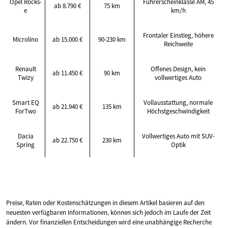
Opel Rocks-
Führerscheinklasse AM, 45
ab 8.790 €
75 km
e
km/h
Frontaler Einstieg, höhere
Microlino
ab 15.000 €
90-230 km
Reichweite
Renault
Offenes Design, kein
ab 11.450 €
90 km
Twizy
vollwertiges Auto
Smart EQ
Vollausstattung, normale
ab 21.940 €
135 km
ForTwo
Höchstgeschwindigkeit
Dacia
Vollwertiges Auto mit SUV-
ab 22.750 €
230 km
Spring
Optik
Preise, Raten oder Kostenschätzungen in diesem Artikel basieren auf den
neuesten verfügbaren Informationen, können sich jedoch im Laufe der Zeit
ändern. Vor finanziellen Entscheidungen wird eine unabhängige Recherche