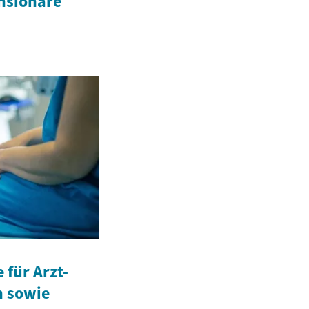
ensionäre
für Arzt-
n sowie