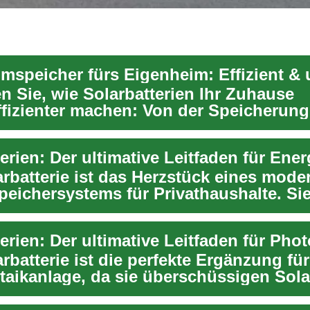
n Sie, wie Solarbatterien Ihr Zuhause
ffizienter machen: Von der Speicherung
ssiger Solarener...
arbatterie ist das Herzstück eines mode
peichersystems für Privathaushalte. Si
t es, se...
rbatterie ist die perfekte Ergänzung für
taikanlage, da sie überschüssigen Sol
...