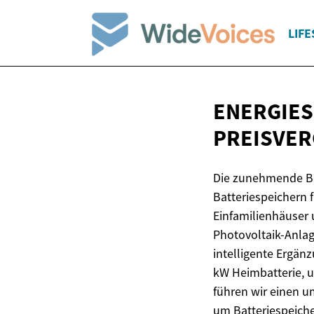
LIFE
ENERGIES
PREISVER
Die zunehmende Be
Batteriespeichern 
Einfamilienhäuser
Photovoltaik-Anlage
intelligente Ergän
kW Heimbatterie, u
führen wir einen u
um Batteriespeiche