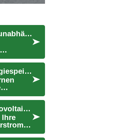
Solarstromspeicher fürs Eigenheim: Effizient & unabhängig
Solarbatterien: Der ultimative Leitfaden für Energiespeicherung zuhause
rnen
e
Solarbatterien: Der ultimative Leitfaden für Photovoltaik-Energiespeicher
 Ihre
arstrom