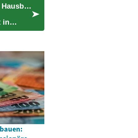
Solarstromspeicher: Der ultimative Leitfaden für Hausbesitzer
 in
fbauen: