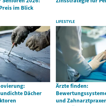
r Senioren 2026:
Zinsstrategie für P
Preis im Blick
LIFESTYLE
ovierung:
Ärzte finden:
 undichte Dächer
Bewertungssysteme 
ktoren
und Zahnarztpraxe