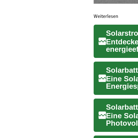
Weiterlesen
Entdecke
energiee
überschü
Eine Sol
Energies
ermöglich
Eine Sola
Photovol
speichert