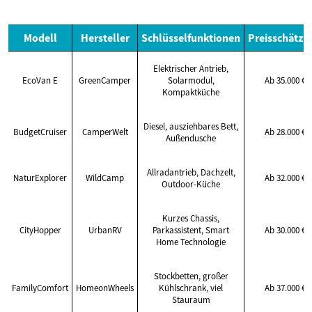
Modell
Hersteller
Schlüsselfunktionen
Preisschätzu
Elektrischer Antrieb,
EcoVan E
GreenCamper
Solarmodul,
Ab 35.000 €
Kompaktküche
Diesel, ausziehbares Bett,
BudgetCruiser
CamperWelt
Ab 28.000 €
Außendusche
Allradantrieb, Dachzelt,
NaturExplorer
WildCamp
Ab 32.000 €
Outdoor-Küche
Kurzes Chassis,
CityHopper
UrbanRV
Parkassistent, Smart
Ab 30.000 €
Home Technologie
Stockbetten, großer
FamilyComfort
HomeonWheels
Kühlschrank, viel
Ab 37.000 €
Stauraum