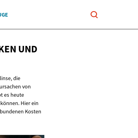
UGE
KEN UND
inse, die
tursachen von
bt es heute
können. Hier ein
erbundenen Kosten