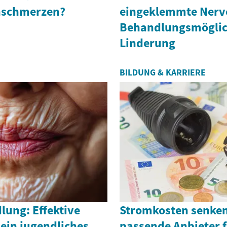
nschmerzen?
eingeklemmte Nerv
Behandlungsmöglic
Linderung
BILDUNG & KARRIERE
lung: Effektive
Stromkosten senken
ein jugendliches
passende Anbieter 