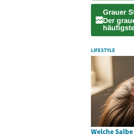
Grauer S
Der graue
häufigst
der Auge.
LIFESTYLE
Welche Salbe 