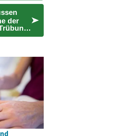
üssen
ne der
 Trübung
und