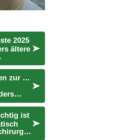
ste 2025
rs ältere
Grauer Star Operation: Ein umfassender Leitfaden zur modernen Kataraktchirurgie
ders
chtig ist
tisch
hirurgie