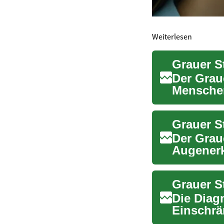
Weiterlesen
Grauer S
Der Graue
Menschen
Augenleid
Der Graue
Augenerk
Menschen
Grauer St
Die Diag
Einschrä
ist sicher