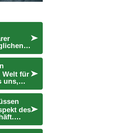
rer
glichen
en
 Welt für
s uns,
müssen
spekt des
häft.