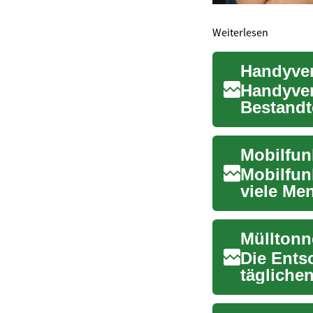
Weiterlesen
Handyver
Handyver
Bestandt
es uns, j
Mobilfun
Mobilfunk
viele Me
jederz...
Mülltonn
Die Ents
tägliche
Eine eff..