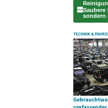
Saubere 
sondern 
Wohlbefi
TECHNIK & FAHR
Gebrauchtwag
umfassender 