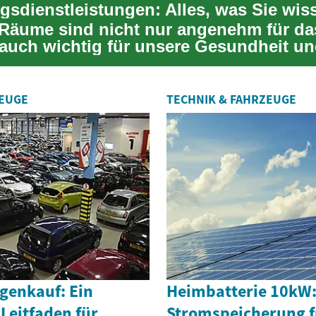
Räume sind nicht nur angenehm für da
auch wichtig für unsere Gesundheit un
nden...
ZEUGE
TECHNIK & FAHRZEUGE
enkauf: Ein
Heimbatterie 10kW: 
Leitfaden für
Stromspeicherung f