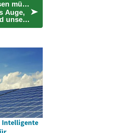
Reinigungsdienstleistungen: Alles, was Sie wissen müssen
s Auge,
d unser
Intelligente
ür