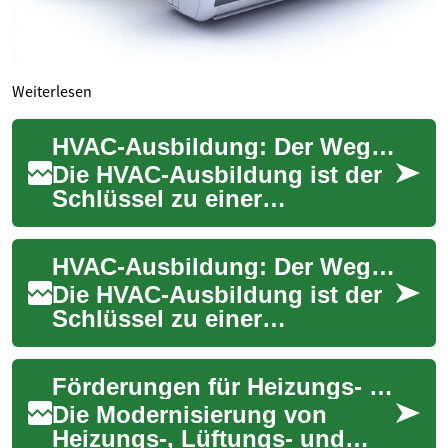
Weiterlesen
HVAC-Ausbildung: Der Weg zum Experten für Heizung, Lüftung und Klimatechnik
Die HVAC-Ausbildung ist der
Schlüssel zu einer
vielversprechenden Karriere
in der Welt der
HVAC-Ausbildung: Der Weg zum qualifizierten Techniker für Heizung, Lüftung und Klimatechnik
Gebäudetechnik. HVAC
steht...
Die HVAC-Ausbildung ist der
Schlüssel zu einer
vielversprechenden Karriere
in der Gebäudetechnik. Als
Förderungen für Heizungs- und Lüftungstechnik
HVAC-Techniker ...
Die Modernisierung von
Heizungs-, Lüftungs- und