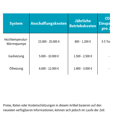
CO2-
Jährliche
System
Anschaffungskosten
Einspar
Betriebskosten
pro Ja
Hochtemperatur-
15.000 - 25.000 €
800 - 1.200 €
3-5 Ton
Wärmepumpe
Gasheizung
5.000 - 10.000 €
1.500 - 2.500 €
-
Ölheizung
6.000 - 12.000 €
1.800 - 3.000 €
-
Preise, Raten oder Kostenschätzungen in diesem Artikel basieren auf den
neuesten verfügbaren Informationen, können sich jedoch im Laufe der Zeit