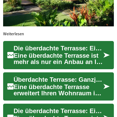
Weiterlesen
Die überdachte Terrasse: Ein Ort der Entspannung für jede Jahreszeit
Eine überdachte Terrasse ist
mehr als nur ein Anbau an Ihr
Haus. Sie ist ein vielseitiger
Lebensraum, der Ihnen die
Überdachte Terrasse: Ganzjähriger Komfort für Zuhause
M...
Eine überdachte Terrasse
erweitert Ihren Wohnraum ins
Freie und macht
Gartenmomente
Die überdachte Terrasse: Ein Wohlfühlort für jede Jahreszeit
wetterunabhängig. Erfahren