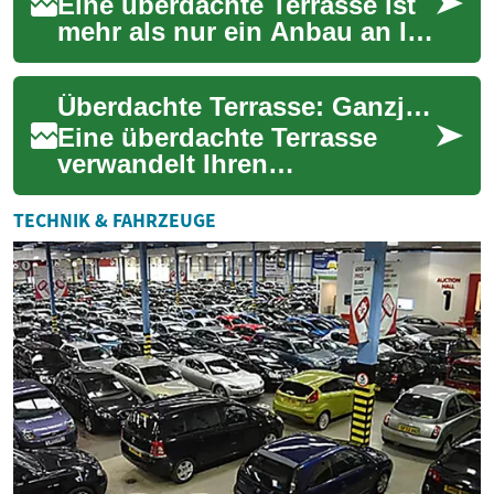
Sie, w...
Eine überdachte Terrasse ist
mehr als nur ein Anbau an Ihr
Haus. Sie ist ein vielseitiger
Lebensraum, der Ihnen die
Überdachte Terrasse: Ganzjähriger Wohnraum im Garten
M...
Eine überdachte Terrasse
verwandelt Ihren
Außenbereich in ein
wetterfestes Wohnzimmer:
TECHNIK & FAHRZEUGE
genießen Sie Frischluft,
gesch...