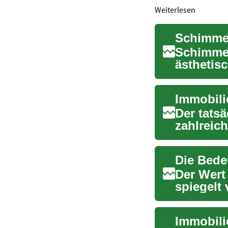
Weiterlesen
Schimmel
ästhetis
gesundhei
Immobili
Der tats
zahlreic
baulichen
Der Wert 
spiegelt
aktuell...
Immobili