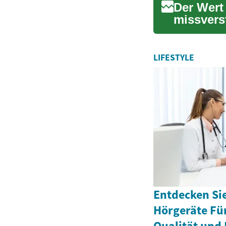
Der Wert
missvers
potenziel
LIFESTYLE
Entdecken Sie
Hörgeräte Fü
Qualität und 