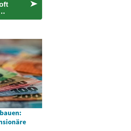
oft
fbauen:
ensionäre