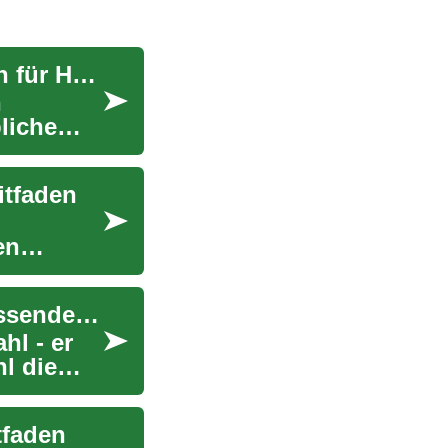
Schimmelentfernung: Ein umfassender Leitfaden für Hausbesitzer
n
liche
itfaden
en
Die Bedeutung des Immobilienwertes: Ein umfassender Leitfaden
hl - er
l die
tfaden