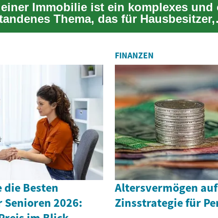
 einer Immobilie ist ein komplexes und 
tandenes Thema, das für Hausbesitzer,
le Käufer u...
FINANZEN
 die Besten
Altersvermögen au
r Senioren 2026:
Zinsstrategie für P
Preis im Blick