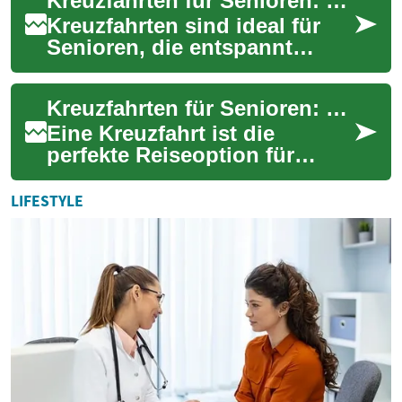
Kreuzfahrten für Senioren: Komfortabel und sorgenfrei reisen
und der Mögl...
Kreuzfahrten sind ideal für
Senioren, die entspannt
Komfort, Sicherheit und
Abwechslung suchen.
Kreuzfahrten für Senioren: Der ultimative Reiseführer für entspanntes Reisen auf See
Moderne Schiffe biete...
Eine Kreuzfahrt ist die
perfekte Reiseoption für
Senioren, die Komfort und
Entspannung mit Abenteuer
LIFESTYLE
verbinden möchte...