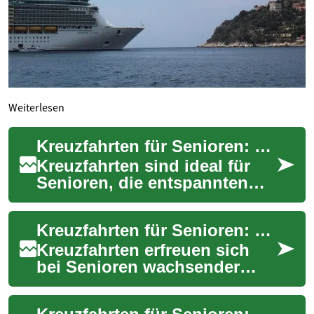
Weiterlesen
Kreuzfahrten für Senioren: Komfortabel & sorglos reisen
Kreuzfahrten sind ideal für
Senioren, die entspannten
Komfort mit
abwechslungsreichen
Kreuzfahrten für Senioren: Entspannte Reisen auf dem Wasser
Reisezielen verbinden
möchten. ...
Kreuzfahrten erfreuen sich
bei Senioren wachsender
Beliebtheit. Die Kombination
aus Komfort, Entspannung