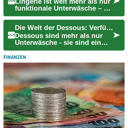
Lingerie ist weit mehr als nur
funktionale Unterwäsche – sie
ist ein Ausdruck von
Selbstbewusstsein, Stil und
Die Welt der Dessous: Verführung und Komfort in Einem
persönl...
Dessous sind mehr als nur
Unterwäsche - sie sind ein
Ausdruck von Weiblichkeit,
Selbstbewusstsein und
FINANZEN
persönlichem St...