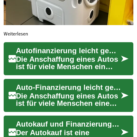
Weiterlesen
Autofinanzierung leicht gemacht: Tipps für günstige Kredite trotz SCHUFA-Eintrag
Die Anschaffung eines Autos
ist für viele Menschen ein
großer Schritt. Doch nicht
jeder verfügt über
Auto-Finanzierung leicht gemacht: Ein Wegweiser für Ihren Autokauf
ausreichend Ersp...
Die Anschaffung eines Autos
ist für viele Menschen eine
große Investition. Ob
Neuwagen oder
Autokauf und Finanzierung: Ihr Wegweiser zu günstigen Fahrzeugangeboten
Gebrauchtwagen - die rich...
Der Autokauf ist eine