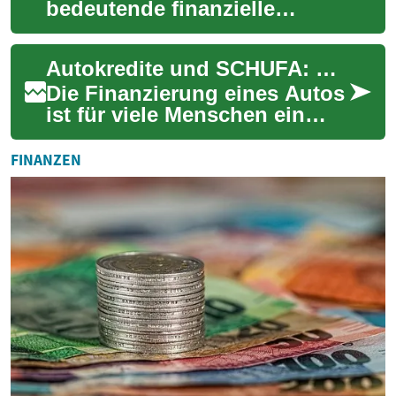
bedeutende finanzielle
Entscheidung, die sorgfältige
Planung und Recherche
Autokredite und SCHUFA: Wie Sie trotz negativer Einträge ein Auto finanzieren können
erfordert. Mit den r...
Die Finanzierung eines Autos
ist für viele Menschen ein
wichtiger Schritt zur
Mobilität. Doch was tun,
FINANZEN
wenn die SCHUF...