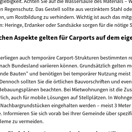
glebigkeit. Achten Sie auf die Wassersäule des Materials –
n Regenschutz. Das Gestell sollte aus verzinktem Stahl ode
, um Rostbildung zu verhindern. Wichtig ist auch das mitge
: Heringe, Erdanker oder Sandsäcke sorgen für die nötige St
chen Aspekte gelten für Carports auf dem ei
terliegen auch temporäre Carport-Strukturen bestimmten r
 nach Bundesland variieren können. Grundsätzlich gelten m
gende Bauten” und benötigen bei temporärer Nutzung meist
nnoch sollten Sie die örtlichen Bauvorschriften und even
ebauungsplänen beachten. Bei Mietwohnungen ist die Zu
rlich, auch für mobile Lösungen auf Stellplätzen. In Wohn
 Nachbargrundstücken eingehalten werden – meist 3 Meter 
 Informieren Sie sich vorab bei Ihrer Gemeinde über spezif
bleme zu vermeiden.