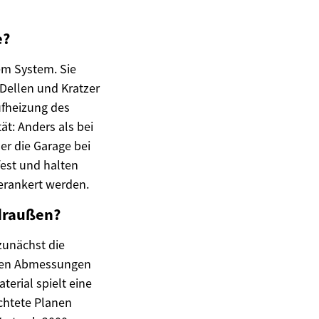
e?
em System. Sie
 Dellen und Kratzer
ufheizung des
ät: Anders als bei
er die Garage bei
est und halten
erankert werden.
 draußen?
zunächst die
 den Abmessungen
erial spielt eine
chtete Planen