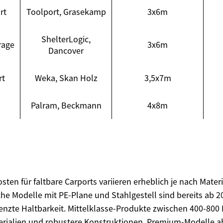
rt
Toolport, Grasekamp
3x6m
ShelterLogic,
rage
3x6m
Dancover
rt
Weka, Skan Holz
3,5x7m
Palram, Beckmann
4x8m
ten für faltbare Carports variieren erheblich je nach Mater
he Modelle mit PE-Plane und Stahlgestell sind bereits ab 20
enzte Haltbarkeit. Mittelklasse-Produkte zwischen 400-80
erialien und robustere Konstruktionen. Premium-Modelle a