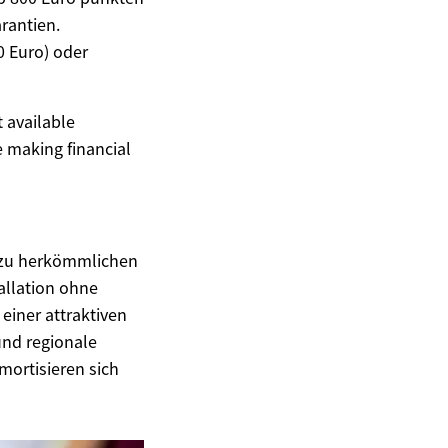
rantien.
0 Euro) oder
t available
 making financial
e zu herkömmlichen
allation ohne
einer attraktiven
und regionale
mortisieren sich