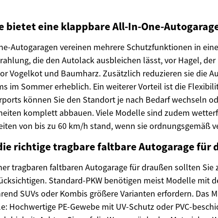
e bietet eine klappbare All-In-One-Autogarag
One-Autogaragen vereinen mehrere Schutzfunktionen in ein
rahlung, die den Autolack ausbleichen lässt, vor Hagel, der
vor Vogelkot und Baumharz. Zusätzlich reduzieren sie die A
im Sommer erheblich. Ein weiterer Vorteil ist die Flexibilit
Carports können Sie den Standort je nach Bedarf wechseln od
eiten komplett abbauen. Viele Modelle sind zudem wetterf
iten von bis zu 60 km/h stand, wenn sie ordnungsgemäß v
die richtige tragbare faltbare Autogarage für
ner tragbaren faltbaren Autogarage für draußen sollten Sie 
cksichtigen. Standard-PKW benötigen meist Modelle mit
ährend SUVs oder Kombis größere Varianten erfordern. Das Mat
le: Hochwertige PE-Gewebe mit UV-Schutz oder PVC-beschi