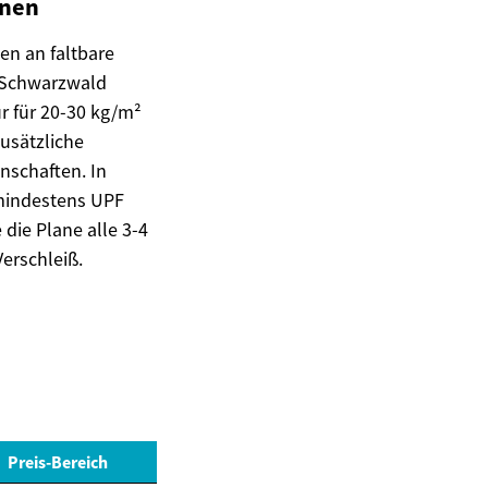
onen
en an faltbare
m Schwarzwald
ur für 20-30 kg/m²
usätzliche
nschaften. In
(mindestens UPF
die Plane alle 3-4
erschleiß.
Preis-Bereich