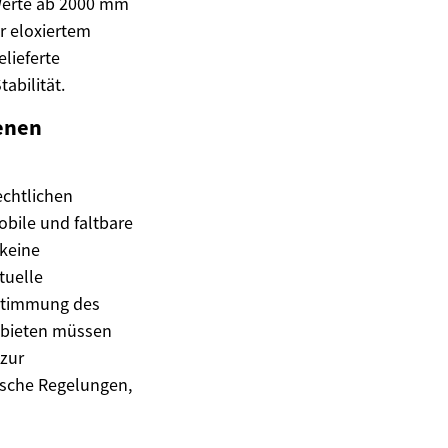
 Werte ab 2000 mm
r eloxiertem
lieferte
abilität.
genen
echtlichen
obile und faltbare
 keine
tuelle
stimmung des
gebieten müssen
zur
ische Regelungen,