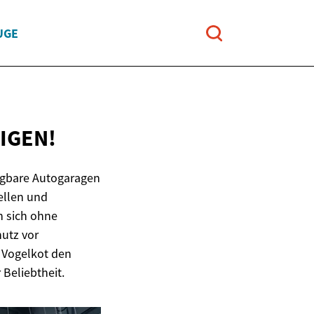
UGE
IGEN!
ragbare Autogaragen
ellen und
n sich ohne
utz vor
 Vogelkot den
Beliebtheit.