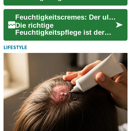
Verständnis von Ursachen,
Wirkstoffen und Alltagstipps.
Feuchtigkeitscremes: Der ultimative Leitfaden für gesunde und strahlende Haut
Mit zunehmen...
Die richtige
Feuchtigkeitspflege ist der
Schlüssel zu gesunder,
geschmeidiger Haut. Moderne
LIFESTYLE
Feuchtigkeitscremes sind ...