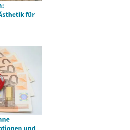
n:
Ästhetik für
hne
ptionen und