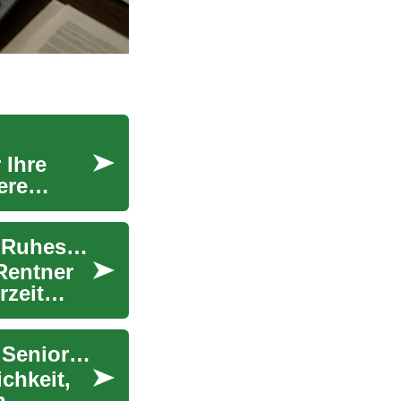
 Ihre
ere
Sparkonten für Senioren: Sicher und flexibel im Ruhestand
Rentner
rzeit
Sparkonten: Eine sichere Anlagemöglichkeit für Senioren im Ruhestand
chkeit,
n.