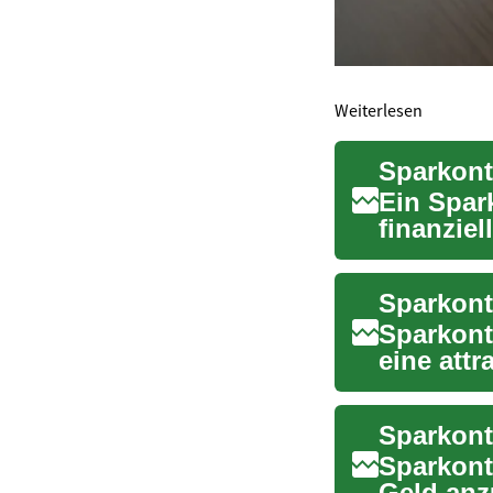
Weiterlesen
Sparkonte
Ein Spark
finanziel
Aufbewah
Sparkont
eine attr
verfügba.
Sparkont
Geld anz