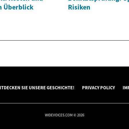
m Überblick
Risiken
NTDECKEN SIE UNSERE GESCHICHTE!
PRIVACY POLICY
IM
WIDEVOICES.COM © 2026