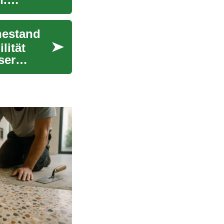
hestand
lität
ser