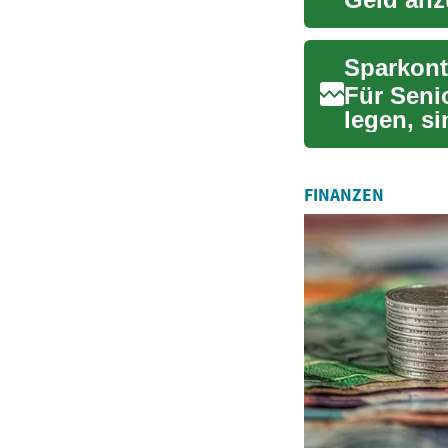
Besonders
Sparkont
Für Senio
legen, si
Beitrag er
FINANZEN