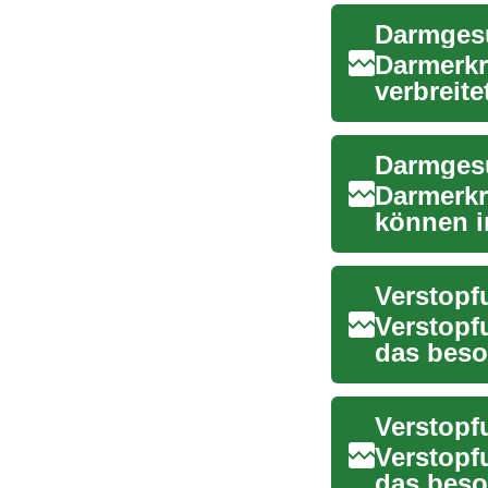
Darmerkr
verbreit
Verdauun
Darmgesu
Darmerkr
können i
Ratgeber 
Verstopf
das beson
zunehmen
Verstopf
das beso