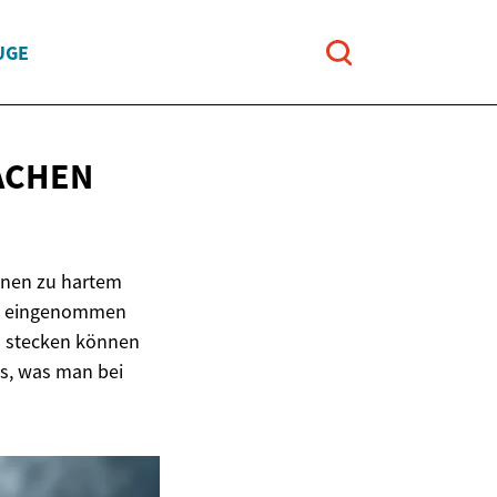
UGE
ACHEN
önnen zu hartem
ie eingenommen
m stecken können
ps, was man bei