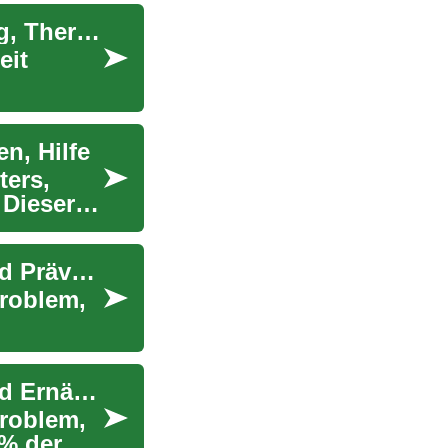
Darmgesundheit im Alter: Ursachen, Vorbeugung, Therapie
eit
n, Hilfe
ters,
 Dieser
Verstopfung im Alter: Ursachen, Behandlung und Präventionsmaßnahmen
Problem,
Verstopfung im Alter: Ursachen, Behandlung und Ernährungsempfehlungen
Problem,
0% der