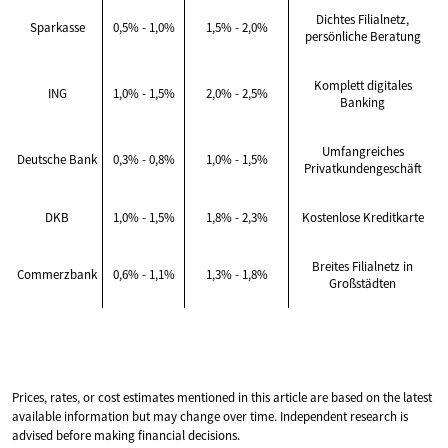
Dichtes Filialnetz,
Sparkasse
0,5% - 1,0%
1,5% - 2,0%
persönliche Beratung
Komplett digitales
ING
1,0% - 1,5%
2,0% - 2,5%
Banking
Umfangreiches
Deutsche Bank
0,3% - 0,8%
1,0% - 1,5%
Privatkundengeschäft
DKB
1,0% - 1,5%
1,8% - 2,3%
Kostenlose Kreditkarte
Breites Filialnetz in
Commerzbank
0,6% - 1,1%
1,3% - 1,8%
Großstädten
Prices, rates, or cost estimates mentioned in this article are based on the latest
available information but may change over time. Independent research is
advised before making financial decisions.