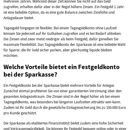
mehreren Jahren. Während dieser Zeit können Sie nicht auf das Geld
zugreifen, erhalten dafür aber in der Regel höhere Zinsen. Ein Festgeld 1 Jahr
ist eine beliebte Option, da es eine gute Balance zwischen Zinshöhe und
Anlagedauer bietet.
Tagesgeld hingegen ist flexibler. Bei einem Tagesgeldkonto ohne Laufzeit
können Sie jederzeit auf Ihr Guthaben zugreifen und es bei Bedarf abheben.
Die Zinsen sind zwar meist niedriger als beim Festgeld, dafür genießen Sie
maximale Flexibilität. Das Tagesgeldkonto der Sparkasse ist eine beliebte Wahl
für Sparer, die ihr Geld sicher parken, aber gleichzeitig liquide bleiben
möchten.
Welche Vorteile bietet ein Festgeldkonto
bei der Sparkasse?
Ein Festgeldkonto bei der Sparkasse bietet mehrere Vorteile für Anleger.
Zunächst einmal profitieren Sie von einer garantierten Verzinsung über den
gesamten Anlagezeitraum. Die Zinsen sind in der Regel höher als bei einem
Tagesgeldkonto, was besonders bei längeren Laufzeiten attraktiv sein kann.
Zudem ist Ihr Geld durch die gesetzliche Einlagensicherung bis zu 100.000 Euro
pro Kunde geschützt.
Die Sparkasse als etabliertes Finanzinstitut bietet zudem eine hohe Sicherheit
und Vertrauenswürdigkeit. Sie können Ihr Festgeld bequem online oder in einer