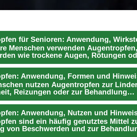
tere Menschen verwenden Augentropfen
den wie trockene Augen, Rötungen od
e Symptome zu...
nschen nutzen Augentropfen zur Linde
eit, Reizungen oder zur Behandlung
her Augenkra...
pfen sind ein häufig genutztes Mittel z
ng von Beschwerden und zur Behandlu
dener Augenlei...