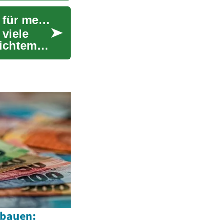
Trockene Augen behandeln: Effektive Therapien für mehr Komfort
viele
eichtem
fbauen: