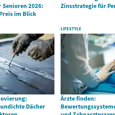
r Senioren 2026:
Zinsstrategie für P
Preis im Blick
LIFESTYLE
ovierung:
Ärzte finden:
 undichte Dächer
Bewertungssysteme 
ktoren
und Zahnarztpraxe