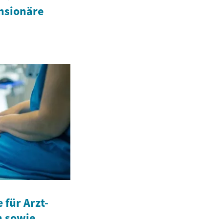
ensionäre
für Arzt-
n sowie