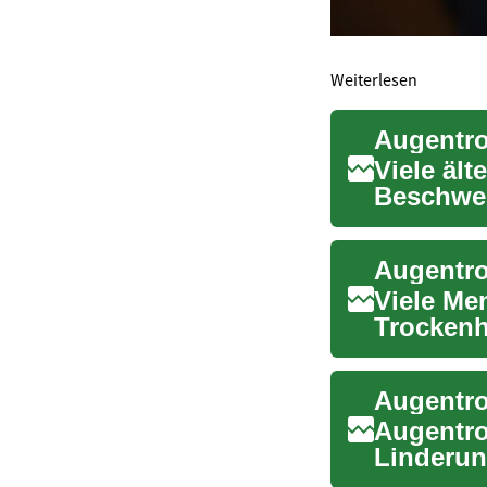
Weiterlesen
Viele äl
Beschwer
irritativ
Viele Me
Trockenh
spezifisc
Augentro
Linderu
verschie