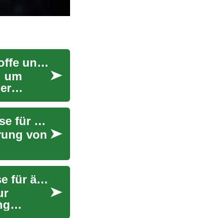
Augentropfen für Senioren: Anwendung, Wirkstoffe und Sicherheit
, um
er
Augentropfen: Anwendung, Formen und Hinweise für Senioren
rung von
Augentropfen: Anwendung, Nutzen und Hinweise für ältere Menschen
ur
ng