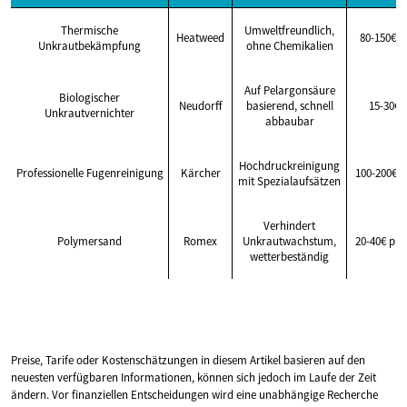
Thermische
Umweltfreundlich,
Heatweed
80-150€ p
Unkrautbekämpfung
ohne Chemikalien
Auf Pelargonsäure
Biologischer
Neudorff
basierend, schnell
15-30€ p
Unkrautvernichter
abbaubar
Hochdruckreinigung
Professionelle Fugenreinigung
Kärcher
100-200€ p
mit Spezialaufsätzen
Verhindert
Polymersand
Romex
Unkrautwachstum,
20-40€ pro
wetterbeständig
Preise, Tarife oder Kostenschätzungen in diesem Artikel basieren auf den
neuesten verfügbaren Informationen, können sich jedoch im Laufe der Zeit
ändern. Vor finanziellen Entscheidungen wird eine unabhängige Recherche