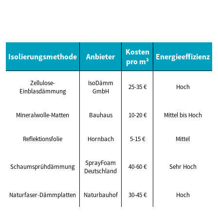
Kosten
Isolierungsmethode
Anbieter
Energieeffizienz
pro m²
Zellulose-
IsoDämm
25-35 €
Hoch
Einblasdämmung
GmbH
Mineralwolle-Matten
Bauhaus
10-20 €
Mittel bis Hoch
Reflektionsfolie
Hornbach
5-15 €
Mittel
SprayFoam
Schaumsprühdämmung
40-60 €
Sehr Hoch
Deutschland
Naturfaser-Dämmplatten
Naturbauhof
30-45 €
Hoch