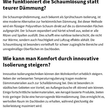
Wie funktioniert die Schaumlösung statt
teurer Dämmung?
Die Schaumsprühdämmung, auch bekannt als Sprühschaum-Isolierung, ist
eine moderne Alternative zur herkömmlichen Dämmung. Bei dieser Methode
wird ein flüssiger Polyurethan-Schaum direkt auf die zu dämmenden Flächen
aufgesprüht. Der Schaum expandiert und härtet schnell aus, wobei er alle
Ritzen und Spalten ausfüllt. Dies schafft eine nahtlose Isolierschicht, die nicht
nur Wärme, sondern auch Feuchtigkeit und Luftzug effektiv abhält. Die
Schaumlösung ist besonders vorteilhaft für schwer zugängliche Bereiche und
unregelmäßige Oberflächen im Dachboden.
Wie kann man Komfort durch innovative
Isolierung steigern?
Innovative Isolierungstechniken können den Wohnkomfort erheblich steigern.
Neben der verbesserten Temperaturregulierung tragen moderne
Dämmmaterialien auch zur Schalldämmung bei. Dies ist besonders in
städtischen Gebieten von Vorteil, wo Außengeräusche oft störend sein können.
Einige fortschrittliche Isoliermaterialien, wie Aerogel-basierte Produkte, bieten
trotz geringer Dicke eine hervorragende Wärmedämmung. Dies ermöglicht es,
wertvollen Raum im Dachboden zu erhalten, während gleichzeitig die
Isolierleistung maximiert wird.