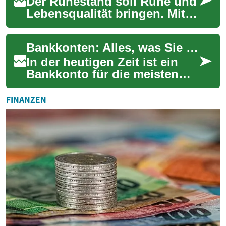
Der Ruhestand soll Ruhe und
Lebensqualität bringen. Mit
der richtigen Finanzplanung
und professioneller Beratung
Bankkonten: Alles, was Sie über Geldanlage und Finanzen wissen müssen
könn...
In der heutigen Zeit ist ein
Bankkonto für die meisten
Menschen unerlässlich. Es
dient nicht nur als sicherer
FINANZEN
Aufbewa...