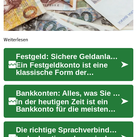
Weiterlesen
Festgeld: Sichere Geldanlage mit garantierten Zinsen
Ein Festgeldkonto ist eine
klassische Form der
Geldanlage, bei der Sie Ihr
Geld für einen festgelegten
Bankkonten: Alles, was Sie über Geldanlage und Finanzen wissen müssen
Zeitraum zu ei...
In der heutigen Zeit ist ein
Bankkonto für die meisten
Menschen unerlässlich. Es
dient nicht nur als sicherer
Die richtige Sprachverbindung für Ihr wachsendes Business
Aufbewa...