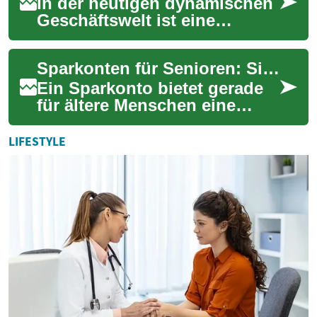
In der heutigen dynamischen
Geschäftswelt ist eine
zuverlässige und effiziente
Kommunikation das Rückgrat
Sparkonten für Senioren: Sichere Geldanlage im Alter
jedes erfol...
Ein Sparkonto bietet gerade
für ältere Menschen eine
sichere Möglichkeit, ihre
Ersparnisse zu verwahren
LIFESTYLE
und dabei von...