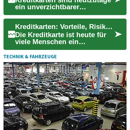
ein unverzichtbarer
Bestandteil des Finanzlebens,
auch für ältere Menschen. Sie
Kreditkarten: Vorteile, Risiken und kluge Nutzung im Finanzalltag
bieten F...
Die Kreditkarte ist heute für
viele Menschen ein
unverzichtbares
Zahlungsmittel. Sie bietet
TECHNIK & FAHRZEUGE
Flexibilität und Komfort ...