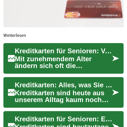
Weiterlesen
Kreditkarten für Senioren: Vorteile und Besonderheiten im Überblick
Mit zunehmendem Alter
ändern sich oft die
finanziellen Bedürfnisse und
Gewohnheiten. Kreditkarten
Kreditkarten: Alles, was Sie über moderne Zahlungsmittel wissen müssen
können für Senioren...
Kreditkarten sind heute aus
unserem Alltag kaum noch
wegzudenken. Sie bieten eine
bequeme und sichere
Kreditkarten für Senioren: Ein umfassender Leitfaden
Möglichkeit, ba...
Kreditkarten sind heutzutage