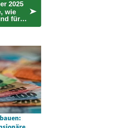
er 2025
, wie
nd für
fbauen:
ensionäre