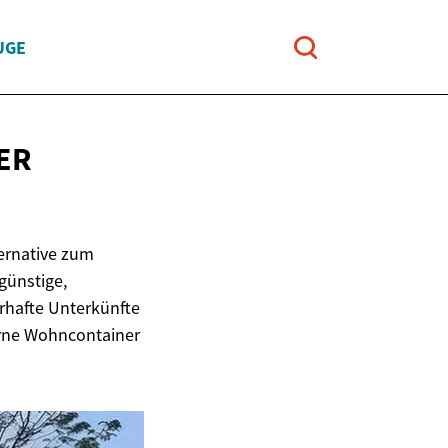
UGE
ER
ernative zum
günstige,
rhafte Unterkünfte
erne Wohncontainer