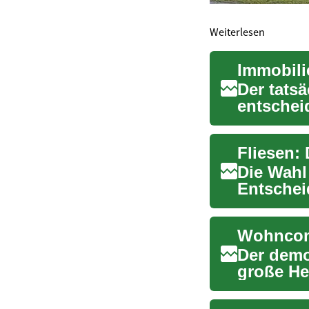
Weiterlesen
Immobili
Der tats
entschei
Steuern. 
Die Wahl
Entschei
als eine d
Der demo
große He
altersge..