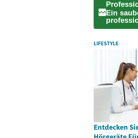
Professi
Ein saub
professi
Hygiene s
LIFESTYLE
Entdecken Sie
Hörgeräte Fü