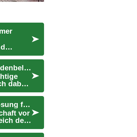
ümer
nd
Fliesen: Der ultimative Ratgeber für moderne Bodenbeläge
htige
ch dabei
Wohncontainer für Senioren: Eine innovative Lösung für altersgerechtes Wohnen
chaft vor
eich des