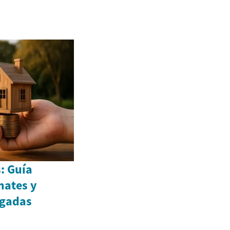
: Guía
mates y
gadas