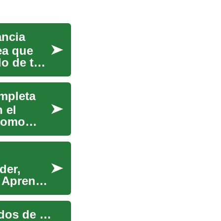
ancia
ea que
do de tu
mpleta
 el
 como
der,
. Aprende
El Valor de una Vivienda: Factores Clave y Métodos de Evaluación