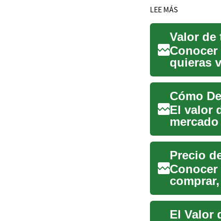
LEE MÁS
Valor de 
Conocer e
quieras v
invers...
Cómo Det
El valor 
mercado 
para ven
Precio d
Conocer e
comprar,
qué fact..