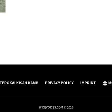
TEROKAI KISAH KAMI!
PRIVACY POLICY
IMPRINT
M
WIDEVOICES.COM © 2026