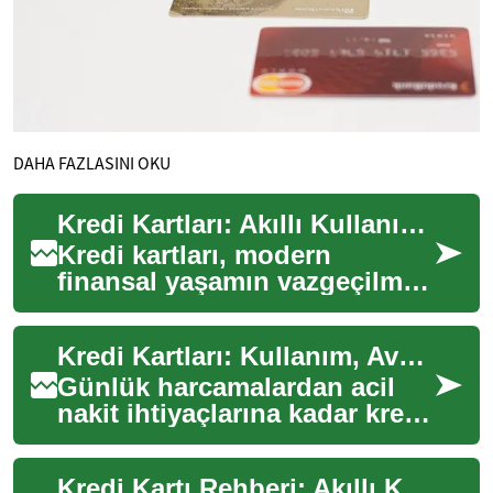
DAHA FAZLASINI OKU
Kredi Kartları: Akıllı Kullanım Rehberi ve Finansal Avantajlar
Kredi kartları, modern
finansal yaşamın vazgeçilmez
araçlarından biri haline geldi.
Nakit taşıma zorunluluğunu
Kredi Kartları: Kullanım, Avantajlar ve Doğru Seçim Rehberi
ortada...
Günlük harcamalardan acil
nakit ihtiyaçlarına kadar kredi
kartları hayatı kolaylaştırır. Bu
rehberde kredi kartının ç...
Kredi Kartı Rehberi: Akıllı Kullanım ve Doğru Tercih