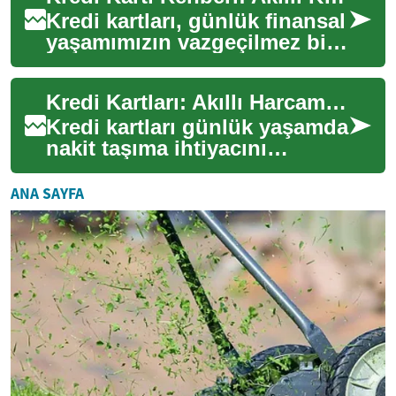
Kredi kartları, günlük finansal
yaşamımızın vazgeçilmez bir
parçası haline geldi. Nakit
taşıma gerekliliğini ortadan ...
Kredi Kartları: Akıllı Harcama ve Borç Yönetimi Rehberi
Kredi kartları günlük yaşamda
nakit taşıma ihtiyacını
azaltan, online alışveriş ve
acil harcamalarda kolaylık
ANA SAYFA
sağlaya...