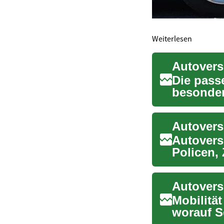
Weiterlesen
Autovers
Die pass
besonder
Leistung
Autovers
Autovers
Policen,
Alter wirk
Mobilität
worauf S