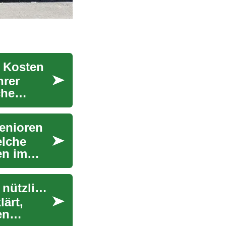
& Kosten
hrer
che
Senioren
elche
en im
Autoversicherung für Senioren: Schutz, Kosten, nützliche Tipps
lärt,
en