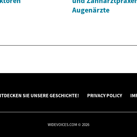
ktoren
und Zahnarztpraxe
Augenärzte
NTDECKEN SIE UNSERE GESCHICHTE!
PRIVACY POLICY
IM
WIDEVOICES.COM © 2026