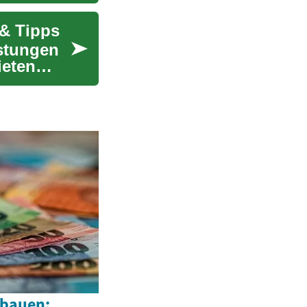
 & Tipps
istungen
ieten
fbauen: