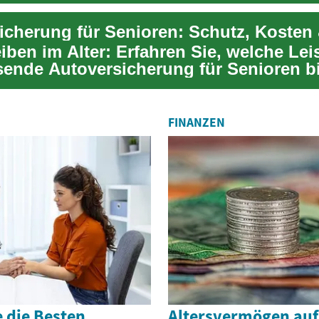
Er beh...
icherung für Senioren: Schutz, Kosten
eiben im Alter: Erfahren Sie, welche Le
sende Autoversicherung für Senioren b
...
FINANZEN
 die Besten
Altersvermögen au