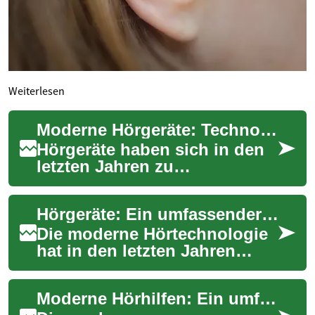
Weiterlesen
Moderne Hörgeräte: Technologie für besseres Hören und mehr Lebensqualität
Hörgeräte haben sich in den
letzten Jahren zu
hochmodernen
medizinischen Hilfsmitteln
Hörgeräte: Ein umfassender Leitfaden für moderne Hörtechnologie
entwickelt, die weit mehr
könne...
Die moderne Hörtechnologie
hat in den letzten Jahren
bedeutende Fortschritte
gemacht. Hörgeräte sind
Moderne Hörhilfen: Ein umfassender Leitfaden zur Hörgeräte-Technologie
heute nicht mehr...