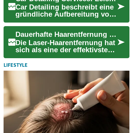
Car Detailing beschreibt eine
gründliche Aufbereitung von
Fahrzeugen, die über eine
normale Reinigung
Dauerhafte Haarentfernung mit Laser: Alles, was Sie wissen müssen
hinausgeht und ...
Die Laser-Haarentfernung hat
sich als eine der effektivsten
Methoden zur langfristigen
Haarentfernung etabliert.
LIFESTYLE
Dies...