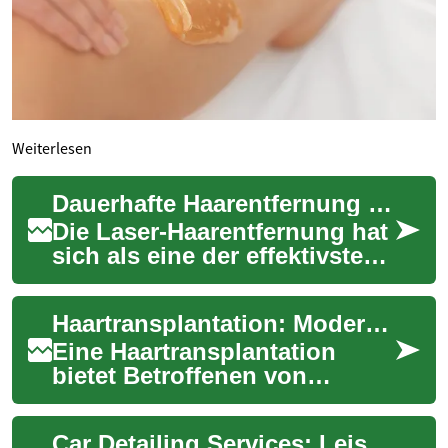
Weiterlesen
Dauerhafte Haarentfernung mit Laser: Eine umfassende Einführung
Die Laser-Haarentfernung hat
sich als eine der effektivsten
Methoden zur langfristigen
Haarentfernung etabliert.
Haartransplantation: Moderne Methoden und Entscheidungshilfe
Dies...
Eine Haartransplantation
bietet Betroffenen von
Haarausfall heute dauerhafte
und natürlich wirkende
Car Detailing Services: Leistungen, Methoden und Pflegehinweise
Lösungen. Dieser ...