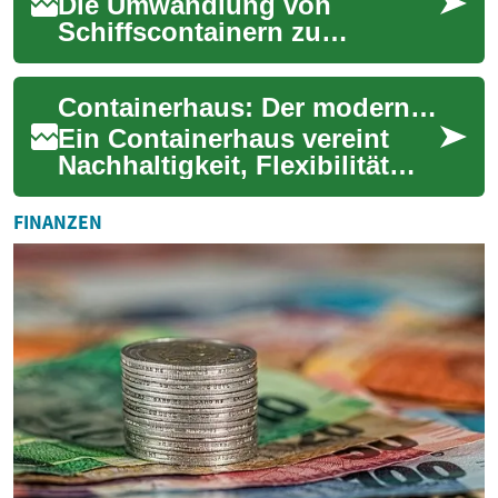
Die Umwandlung von
Schiffscontainern zu
Wohnraum etabliert sich als
umweltbewusste Alternative
Containerhaus: Der moderne Wohntrend - Nachhaltig und kostengünstig leben
zum klassischen Hausba...
Ein Containerhaus vereint
Nachhaltigkeit, Flexibilität
und modernes Design. Diese
innovative Wohnform
FINANZEN
gewinnt in Deut...