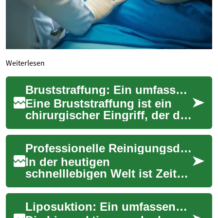
Weiterlesen
Bruststraffung: Ein umfassender Leitfaden für moderne Behandlungsmethoden
Eine Bruststraffung ist ein
chirurgischer Eingriff, der die
Form und Position der Brüste
wiederherstellt und optimier...
Professionelle Reinigungsdienste: Ein umfassender Leitfaden
In der heutigen
schnelllebigen Welt ist Zeit
ein kostbares Gut. Viele
Menschen finden es
Liposuktion: Ein umfassender Leitfaden zur Fettabsaugung
schwierig, neben Arbeit,