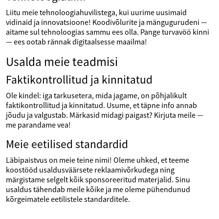
Liitu meie tehnoloogiahuvilistega, kui uurime uusimaid
vidinaid ja innovatsioone! Koodivõlurite ja mängugurudeni —
aitame sul tehnoloogias sammu ees olla. Pange turvavöö kinni
— ees ootab rännak digitaalsesse maailma!
Usalda meie teadmisi
Faktikontrollitud ja kinnitatud
Ole kindel: iga tarkusetera, mida jagame, on põhjalikult
faktikontrollitud ja kinnitatud. Usume, et täpne info annab
jõudu ja valgustab. Märkasid midagi paigast? Kirjuta meile —
me parandame vea!
Meie eetilised standardid
Läbipaistvus on meie teine nimi! Oleme uhked, et teeme
koostööd usaldusväärsete reklaamivõrkudega ning
märgistame selgelt kõik sponsoreeritud materjalid. Sinu
usaldus tähendab meile kõike ja me oleme pühendunud
kõrgeimatele eetilistele standarditele.