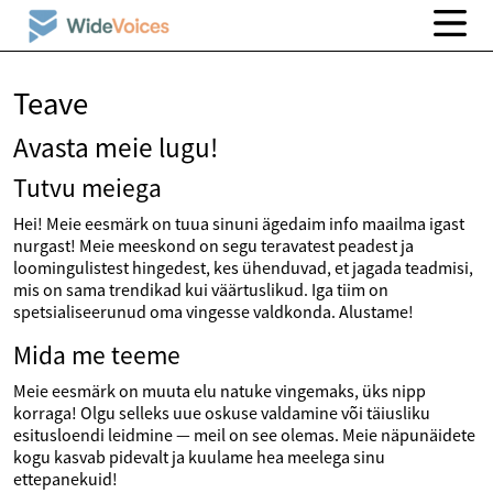
Teave
Avasta meie lugu!
Tutvu meiega
Hei! Meie eesmärk on tuua sinuni ägedaim info maailma igast
nurgast! Meie meeskond on segu teravatest peadest ja
loomingulistest hingedest, kes ühenduvad, et jagada teadmisi,
mis on sama trendikad kui väärtuslikud. Iga tiim on
spetsialiseerunud oma vingesse valdkonda. Alustame!
Mida me teeme
Meie eesmärk on muuta elu natuke vingemaks, üks nipp
korraga! Olgu selleks uue oskuse valdamine või täiusliku
esitusloendi leidmine — meil on see olemas. Meie näpunäidete
kogu kasvab pidevalt ja kuulame hea meelega sinu
ettepanekuid!