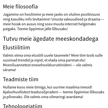
Meie filosoofia
Jagamine on hoolimine ja meie jaoks on oluline positiivsuse
ning kasuliku info levitamine! Unusta valeuudised ja draama —
meie hoiak on ausus ning soov muuta internet helgemaks
paigaks. Teeme õppimise jälle lõbusaks!
Tutvu meie ägedate meeskondadega
Elustiilitiim
Valmis viima oma elustiili uuele tasemele? Meie tiim toob sulle
uusimad trendid ja nipid, et elada oma parimat elu!
Moenõuannetest enesehooldusrutiinideni — ole valmis
särama!
Teadmiste tiim
Hullame koos meie tiimiga, kui uurime maailma imesid!
Ajaloohuvilistest teadussõpradeni — teeme õppimise lõbusaks
ja põnevaks. Ole valmis oma silmaringi avardama!
Tehnoloogiatiim