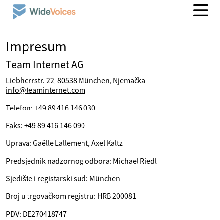
Impresum
Team Internet AG
Liebherrstr. 22, 80538 München, Njemačka
info@teaminternet.com
Telefon: +49 89 416 146 030
Faks: +49 89 416 146 090
Uprava: Gaëlle Lallement, Axel Kaltz
Predsjednik nadzornog odbora: Michael Riedl
Sjedište i registarski sud: München
Broj u trgovačkom registru: HRB 200081
PDV: DE270418747