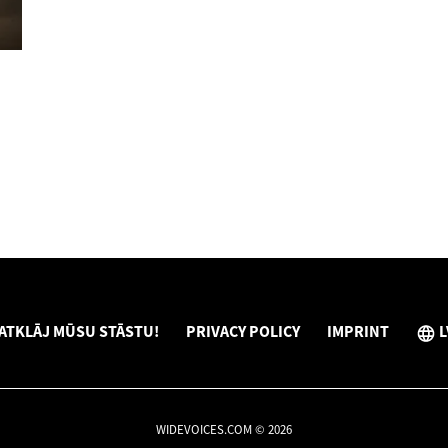
ATKLĀJ MŪSU STĀSTU!
PRIVACY POLICY
IMPRINT
L
WIDEVOICES.COM © 2026