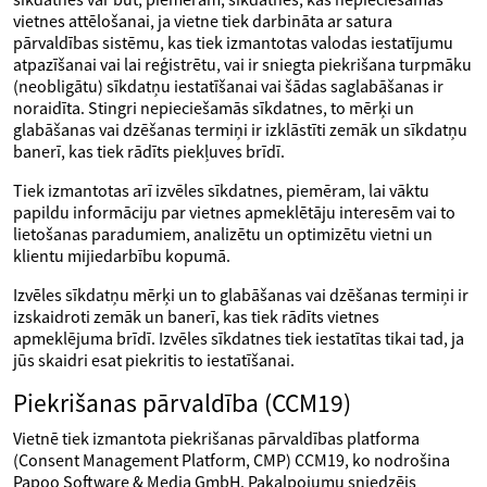
vietnes attēlošanai, ja vietne tiek darbināta ar satura
pārvaldības sistēmu, kas tiek izmantotas valodas iestatījumu
atpazīšanai vai lai reģistrētu, vai ir sniegta piekrišana turpmāku
(neobligātu) sīkdatņu iestatīšanai vai šādas saglabāšanas ir
noraidīta. Stingri nepieciešamās sīkdatnes, to mērķi un
glabāšanas vai dzēšanas termiņi ir izklāstīti zemāk un sīkdatņu
banerī, kas tiek rādīts piekļuves brīdī.
Tiek izmantotas arī izvēles sīkdatnes, piemēram, lai vāktu
papildu informāciju par vietnes apmeklētāju interesēm vai to
lietošanas paradumiem, analizētu un optimizētu vietni un
klientu mijiedarbību kopumā.
Izvēles sīkdatņu mērķi un to glabāšanas vai dzēšanas termiņi ir
izskaidroti zemāk un banerī, kas tiek rādīts vietnes
apmeklējuma brīdī. Izvēles sīkdatnes tiek iestatītas tikai tad, ja
jūs skaidri esat piekritis to iestatīšanai.
Piekrišanas pārvaldība (CCM19)
Vietnē tiek izmantota piekrišanas pārvaldības platforma
(Consent Management Platform, CMP) CCM19, ko nodrošina
Papoo Software & Media GmbH. Pakalpojumu sniedzējs