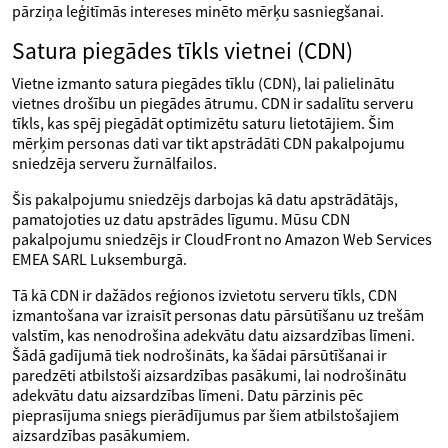
pārziņa leģitīmās intereses minēto mērķu sasniegšanai.
Satura piegādes tīkls vietnei (CDN)
Vietne izmanto satura piegādes tīklu (CDN), lai palielinātu
vietnes drošību un piegādes ātrumu. CDN ir sadalītu serveru
tīkls, kas spēj piegādāt optimizētu saturu lietotājiem. Šim
mērķim personas dati var tikt apstrādāti CDN pakalpojumu
sniedzēja serveru žurnālfailos.
Šis pakalpojumu sniedzējs darbojas kā datu apstrādātājs,
pamatojoties uz datu apstrādes līgumu. Mūsu CDN
pakalpojumu sniedzējs ir CloudFront no Amazon Web Services
EMEA SARL Luksemburgā.
Tā kā CDN ir dažādos reģionos izvietotu serveru tīkls, CDN
izmantošana var izraisīt personas datu pārsūtīšanu uz trešām
valstīm, kas nenodrošina adekvātu datu aizsardzības līmeni.
Šādā gadījumā tiek nodrošināts, ka šādai pārsūtīšanai ir
paredzēti atbilstoši aizsardzības pasākumi, lai nodrošinātu
adekvātu datu aizsardzības līmeni. Datu pārzinis pēc
pieprasījuma sniegs pierādījumus par šiem atbilstošajiem
aizsardzības pasākumiem.