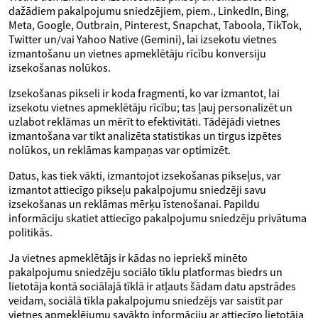
dažādiem pakalpojumu sniedzējiem, piem., LinkedIn, Bing,
Meta, Google, Outbrain, Pinterest, Snapchat, Taboola, TikTok,
Twitter un/vai Yahoo Native (Gemini), lai izsekotu vietnes
izmantošanu un vietnes apmeklētāju rīcību konversiju
izsekošanas nolūkos.
Izsekošanas pikseli ir koda fragmenti, ko var izmantot, lai
izsekotu vietnes apmeklētāju rīcību; tas ļauj personalizēt un
uzlabot reklāmas un mērīt to efektivitāti. Tādējādi vietnes
izmantošana var tikt analizēta statistikas un tirgus izpētes
nolūkos, un reklāmas kampaņas var optimizēt.
Datus, kas tiek vākti, izmantojot izsekošanas pikseļus, var
izmantot attiecīgo pikseļu pakalpojumu sniedzēji savu
izsekošanas un reklāmas mērķu īstenošanai. Papildu
informāciju skatiet attiecīgo pakalpojumu sniedzēju privātuma
politikās.
Ja vietnes apmeklētājs ir kādas no iepriekš minēto
pakalpojumu sniedzēju sociālo tīklu platformas biedrs un
lietotāja kontā sociālajā tīklā ir atļauts šādam datu apstrādes
veidam, sociālā tīkla pakalpojumu sniedzējs var saistīt par
vietnes apmeklējumu savākto informāciju ar attiecīgo lietotāja