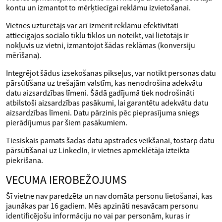
kontu un izmantot to mērķtiecīgai reklāmu izvietošanai.
Vietnes uzturētājs var arī izmērīt reklāmu efektivitāti
attiecīgajos sociālo tīklu tīklos un noteikt, vai lietotājs ir
nokļuvis uz vietni, izmantojot šādas reklāmas (konversiju
mērīšana).
Integrējot šādus izsekošanas pikseļus, var notikt personas datu
pārsūtīšana uz trešajām valstīm, kas nenodrošina adekvātu
datu aizsardzības līmeni. Šādā gadījumā tiek nodrošināti
atbilstoši aizsardzības pasākumi, lai garantētu adekvātu datu
aizsardzības līmeni. Datu pārzinis pēc pieprasījuma sniegs
pierādījumus par šiem pasākumiem.
Tiesiskais pamats šādas datu apstrādes veikšanai, tostarp datu
pārsūtīšanai uz LinkedIn, ir vietnes apmeklētāja izteikta
piekrišana.
VECUMA IEROBEŽOJUMS
Šī vietne nav paredzēta un nav domāta personu lietošanai, kas
jaunākas par 16 gadiem. Mēs apzināti nesavācam personu
identificējošu informāciju no vai par personām, kuras ir