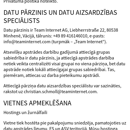
Privātuma politikā noteikto.
DATU PĀRZINIS UN DATU AIZSARDZĪBAS
SPECIĀLISTS
Datu pārzinis ir Team Internet AG, Liebherrstraße 22, 80538
Minhenē, Vācijā, tālrunis: +49 89 416146010, e-pasts:
info@teaminternet.com (turpmāk – „Team Internet”).
Atsevišķu apstrādes darbību gadījumā attiecīgā grupas
sabiedrība ir datu pārzinis, ja attiecīgā apstrādes darbība
netiek veikta centralizēti visai grupai no viena pārziņa, bet datu
apstrāde notiek lokāli attiecīgajai grupas sabiedrībai. Tas,
piemēram, attiecas uz darba pieteikumu apstrādi.
Attiecīgā pārziņa datu aizsardzības speciālistu var sazināties,
rakstot uz christian.schmoll@teaminternet.com.
VIETNES APMEKLĒŠANA
Hostings un žurnālfaili
Vietne tiek hostēta pie pakalpojumu sniedzēja, pamatojoties uz
datu apstrādes līgumu, ES un ASV teritorijā. Mūsu hostinga