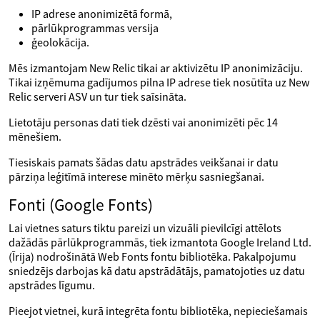
IP adrese anonimizētā formā,
pārlūkprogrammas versija
ģeolokācija.
Mēs izmantojam New Relic tikai ar aktivizētu IP anonimizāciju.
Tikai izņēmuma gadījumos pilna IP adrese tiek nosūtīta uz New
Relic serveri ASV un tur tiek saīsināta.
Lietotāju personas dati tiek dzēsti vai anonimizēti pēc 14
mēnešiem.
Tiesiskais pamats šādas datu apstrādes veikšanai ir datu
pārziņa leģitīmā interese minēto mērķu sasniegšanai.
Fonti (Google Fonts)
Lai vietnes saturs tiktu pareizi un vizuāli pievilcīgi attēlots
dažādās pārlūkprogrammās, tiek izmantota Google Ireland Ltd.
(Īrija) nodrošinātā Web Fonts fontu bibliotēka. Pakalpojumu
sniedzējs darbojas kā datu apstrādātājs, pamatojoties uz datu
apstrādes līgumu.
Pieejot vietnei, kurā integrēta fontu bibliotēka, nepieciešamais