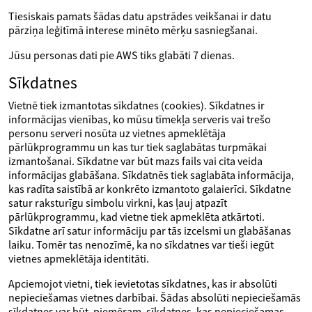
Tiesiskais pamats šādas datu apstrādes veikšanai ir datu
pārziņa leģitīmā interese minēto mērķu sasniegšanai.
Jūsu personas dati pie AWS tiks glabāti 7 dienas.
Sīkdatnes
Vietnē tiek izmantotas sīkdatnes (cookies). Sīkdatnes ir
informācijas vienības, ko mūsu tīmekļa serveris vai trešo
personu serveri nosūta uz vietnes apmeklētāja
pārlūkprogrammu un kas tur tiek saglabātas turpmākai
izmantošanai. Sīkdatne var būt mazs fails vai cita veida
informācijas glabāšana. Sīkdatnēs tiek saglabāta informācija,
kas radīta saistībā ar konkrēto izmantoto galaierīci. Sīkdatne
satur raksturīgu simbolu virkni, kas ļauj atpazīt
pārlūkprogrammu, kad vietne tiek apmeklēta atkārtoti.
Sīkdatne arī satur informāciju par tās izcelsmi un glabāšanas
laiku. Tomēr tas nenozīmē, ka no sīkdatnes var tieši iegūt
vietnes apmeklētāja identitāti.
Apciemojot vietni, tiek ievietotas sīkdatnes, kas ir absolūti
nepieciešamas vietnes darbībai. Šādas absolūti nepieciešamās
sīkdatnes var būt, piemēram, sīkdatnes, kas nepieciešamas