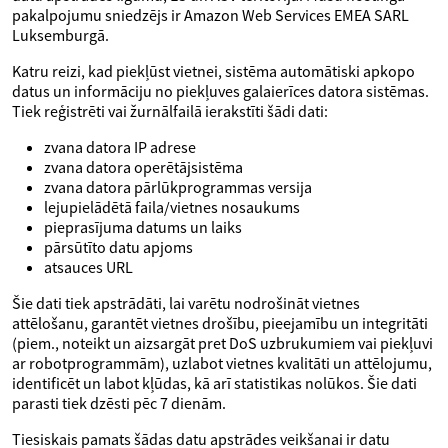
pakalpojumu sniedzējs ir Amazon Web Services EMEA SARL
Luksemburgā.
Katru reizi, kad piekļūst vietnei, sistēma automātiski apkopo
datus un informāciju no piekļuves galaierīces datora sistēmas.
Tiek reģistrēti vai žurnālfailā ierakstīti šādi dati:
zvana datora IP adrese
zvana datora operētājsistēma
zvana datora pārlūkprogrammas versija
lejupielādētā faila/vietnes nosaukums
pieprasījuma datums un laiks
pārsūtīto datu apjoms
atsauces URL
Šie dati tiek apstrādāti, lai varētu nodrošināt vietnes
attēlošanu, garantēt vietnes drošību, pieejamību un integritāti
(piem., noteikt un aizsargāt pret DoS uzbrukumiem vai piekļuvi
ar robotprogrammām), uzlabot vietnes kvalitāti un attēlojumu,
identificēt un labot kļūdas, kā arī statistikas nolūkos. Šie dati
parasti tiek dzēsti pēc 7 dienām.
Tiesiskais pamats šādas datu apstrādes veikšanai ir datu