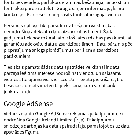
fonts tiek ielādēts pārlūkprogrammas kešatmiņā, lai teksti un
fonti tiktu pareizi attēloti. Google saņem informāciju, ka no
konkrētās IP adreses ir pieprasīts fonts attiecīgajai vietnei.
Personas dati var tikt pārsūtīti uz trešajām valstīm, kas
nenodrošina adekvātu datu aizsardzības līmeni. Šādā
gadījumā tiek nodrošināti atbilstoši aizsardzības pasākumi, lai
garantētu adekvātu datu aizsardzības līmeni. Datu pārzinis pēc
pieprasījuma sniegs pierādījumus par šiem aizsardzības
pasākumiem.
Tiesiskais pamats šādas datu apstrādes veikšanai ir datu
pārziņa leģitīmā interese nodrošināt vienotu un salasāmu
vietnes attēlojumu visās ierīcēs. Ja ir iegūta piekrišana, tad
tiesiskais pamats ir izteikta piekrišana, kuru var atsaukt
jebkurā brīdī.
Google AdSense
Vietne izmanto Google AdSense reklāmas pakalpojumu, ko
nodrošina Google Ireland Limited (Īrija). Pakalpojumu
sniedzējs darbojas kā datu apstrādātājs, pamatojoties uz datu
apstrādes līgumu.