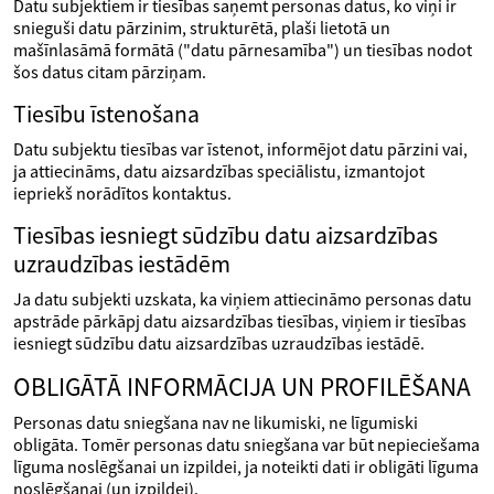
Datu subjektiem ir tiesības saņemt personas datus, ko viņi ir
snieguši datu pārzinim, strukturētā, plaši lietotā un
mašīnlasāmā formātā ("datu pārnesamība") un tiesības nodot
šos datus citam pārziņam.
Tiesību īstenošana
Datu subjektu tiesības var īstenot, informējot datu pārzini vai,
ja attiecināms, datu aizsardzības speciālistu, izmantojot
iepriekš norādītos kontaktus.
Tiesības iesniegt sūdzību datu aizsardzības
uzraudzības iestādēm
Ja datu subjekti uzskata, ka viņiem attiecināmo personas datu
apstrāde pārkāpj datu aizsardzības tiesības, viņiem ir tiesības
iesniegt sūdzību datu aizsardzības uzraudzības iestādē.
OBLIGĀTĀ INFORMĀCIJA UN PROFILĒŠANA
Personas datu sniegšana nav ne likumiski, ne līgumiski
obligāta. Tomēr personas datu sniegšana var būt nepieciešama
līguma noslēgšanai un izpildei, ja noteikti dati ir obligāti līguma
noslēgšanai (un izpildei).