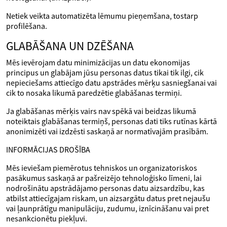
Netiek veikta automatizēta lēmumu pieņemšana, tostarp
profilēšana.
GLABĀŠANA UN DZĒŠANA
Mēs ievērojam datu minimizācijas un datu ekonomijas
principus un glabājam jūsu personas datus tikai tik ilgi, cik
nepieciešams attiecīgo datu apstrādes mērķu sasniegšanai vai
cik to nosaka likumā paredzētie glabāšanas termiņi.
Ja glabāšanas mērķis vairs nav spēkā vai beidzas likumā
noteiktais glabāšanas termiņš, personas dati tiks rutīnas kārtā
anonimizēti vai izdzēsti saskaņā ar normatīvajām prasībām.
INFORMĀCIJAS DROŠĪBA
Mēs ieviešam piemērotus tehniskos un organizatoriskos
pasākumus saskaņā ar pašreizējo tehnoloģisko līmeni, lai
nodrošinātu apstrādājamo personas datu aizsardzību, kas
atbilst attiecīgajam riskam, un aizsargātu datus pret nejaušu
vai ļaunprātīgu manipulāciju, zudumu, iznīcināšanu vai pret
nesankcionētu piekļuvi.