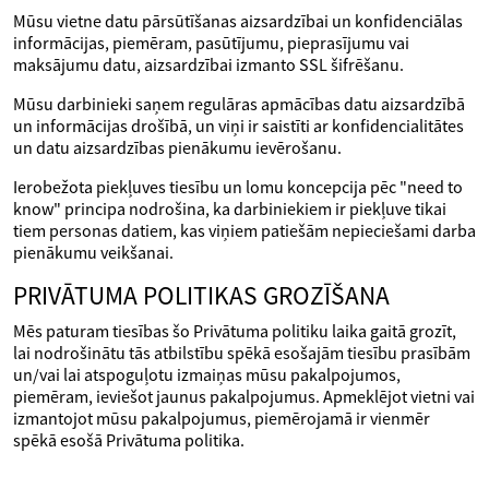
Mūsu vietne datu pārsūtīšanas aizsardzībai un konfidenciālas
informācijas, piemēram, pasūtījumu, pieprasījumu vai
maksājumu datu, aizsardzībai izmanto SSL šifrēšanu.
Mūsu darbinieki saņem regulāras apmācības datu aizsardzībā
un informācijas drošībā, un viņi ir saistīti ar konfidencialitātes
un datu aizsardzības pienākumu ievērošanu.
Ierobežota piekļuves tiesību un lomu koncepcija pēc "need to
know" principa nodrošina, ka darbiniekiem ir piekļuve tikai
tiem personas datiem, kas viņiem patiešām nepieciešami darba
pienākumu veikšanai.
PRIVĀTUMA POLITIKAS GROZĪŠANA
Mēs paturam tiesības šo Privātuma politiku laika gaitā grozīt,
lai nodrošinātu tās atbilstību spēkā esošajām tiesību prasībām
un/vai lai atspoguļotu izmaiņas mūsu pakalpojumos,
piemēram, ieviešot jaunus pakalpojumus. Apmeklējot vietni vai
izmantojot mūsu pakalpojumus, piemērojamā ir vienmēr
spēkā esošā Privātuma politika.