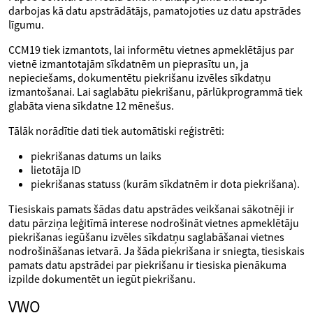
darbojas kā datu apstrādātājs, pamatojoties uz datu apstrādes
līgumu.
CCM19 tiek izmantots, lai informētu vietnes apmeklētājus par
vietnē izmantotajām sīkdatnēm un pieprasītu un, ja
nepieciešams, dokumentētu piekrišanu izvēles sīkdatņu
izmantošanai. Lai saglabātu piekrišanu, pārlūkprogrammā tiek
glabāta viena sīkdatne 12 mēnešus.
Tālāk norādītie dati tiek automātiski reģistrēti:
piekrišanas datums un laiks
lietotāja ID
piekrišanas statuss (kurām sīkdatnēm ir dota piekrišana).
Tiesiskais pamats šādas datu apstrādes veikšanai sākotnēji ir
datu pārziņa leģitīmā interese nodrošināt vietnes apmeklētāju
piekrišanas iegūšanu izvēles sīkdatņu saglabāšanai vietnes
nodrošināšanas ietvarā. Ja šāda piekrišana ir sniegta, tiesiskais
pamats datu apstrādei par piekrišanu ir tiesiska pienākuma
izpilde dokumentēt un iegūt piekrišanu.
VWO