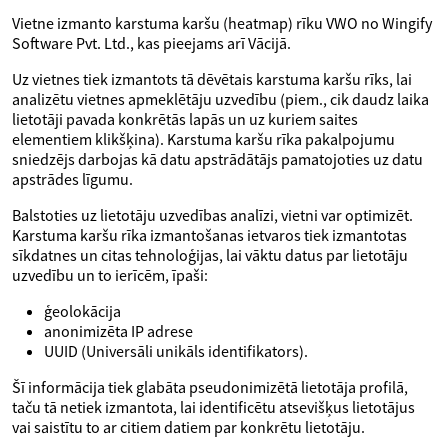
Vietne izmanto karstuma karšu (heatmap) rīku VWO no Wingify
Software Pvt. Ltd., kas pieejams arī Vācijā.
Uz vietnes tiek izmantots tā dēvētais karstuma karšu rīks, lai
analizētu vietnes apmeklētāju uzvedību (piem., cik daudz laika
lietotāji pavada konkrētās lapās un uz kuriem saites
elementiem klikšķina). Karstuma karšu rīka pakalpojumu
sniedzējs darbojas kā datu apstrādātājs pamatojoties uz datu
apstrādes līgumu.
Balstoties uz lietotāju uzvedības analīzi, vietni var optimizēt.
Karstuma karšu rīka izmantošanas ietvaros tiek izmantotas
sīkdatnes un citas tehnoloģijas, lai vāktu datus par lietotāju
uzvedību un to ierīcēm, īpaši:
ģeolokācija
anonimizēta IP adrese
UUID (Universāli unikāls identifikators).
Šī informācija tiek glabāta pseudonimizētā lietotāja profilā,
taču tā netiek izmantota, lai identificētu atsevišķus lietotājus
vai saistītu to ar citiem datiem par konkrētu lietotāju.