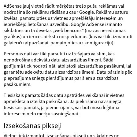
AdSense ļauj vietnē rādīt mērķētas trešo pušu reklāmas vai
nodrošina šo reklāmu rādīšanu caur Google. Reklāmu saturu
izvēlas, pamatojoties uz vietnes apmeklētāju interesēm un
iepriekšējo lietošanas uzvedību. Google AdSense izmanto
sīkdatnes un tā dēvētās „web beacons” (mazas neredzamas
grafikas) un ierīces pirkstu nospiedumus (kas var tikt izmantoti
galaierīču atpazīšanai, pamatojoties uz konfigurāciju).
Personas dati var tikt pārsūtīti uz trešajām valstīm, kas
nenodrošina adekvātu datu aizsardzības līmeni. Šādā
gadījumā tiek nodrošināti atbilstoši aizsardzības pasākumi, lai
garantētu adekvātu datu aizsardzības līmeni. Datu pārzinis pēc
pieprasījuma sniegs pierādījumus par šiem aizsardzības
pasākumiem.
Tiesiskais pamats šādas datu apstrādes veikšanai ir vietnes
apmeklētāja izteikta piekrišana. Ja piekrišana nav sniegta,
tiesiskais pamats, ja piemērojams, var būt mūsu leģitīmā
interese minēto mērķu sasniegšanai.
Izsekošanas pikseļi
Vietnē tiek izmantoti izsekošanas pikseļi un sīkdatnes no