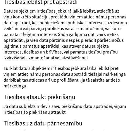
Tiesības iebilst pret apstrādi
Datu subjektiem ir tiesības jebkurā laikā iebilst, attiecībā uz
viņu konkrēto situāciju, pret tādu viņiem attiecināmu personas
datu apstrādi, kas nepieciešama publiskas intereses uzdevuma
veikšanai vai pārziņa publiskas varas izmantošanai, vai kuru
pamatā ir leģitīmā interese. Šādā gadījumā dati vairs netiks
apstrādāti, ja vien datu pārzinis nespēs pierādīt pārliecinošus
leģitīmus pamatus apstrādei, kas atsver datu subjekta
intereses, tiesības un brīvības, vai pamatus tiesību prasību
izvirzīšanai, izmantošanai vai aizstāvēšanai.
Turklāt datu subjektiem ir tiesības jebkurā laikā iebilst pret
viņiem attiecināmu personas datu apstrādi tiešajai mārketinga
darbībai; tas attiecas arī uz profilēšanu, ja tā saistīta ar tiešo
mārketingu.
Tiesības atsaukt piekrišanu
Ja datu subjekts ir devis savu piekrišanu datu apstrādei, viņam
ir tiesības šo piekrišanu atsaukt.
Tiesības uz datu pārnesamību