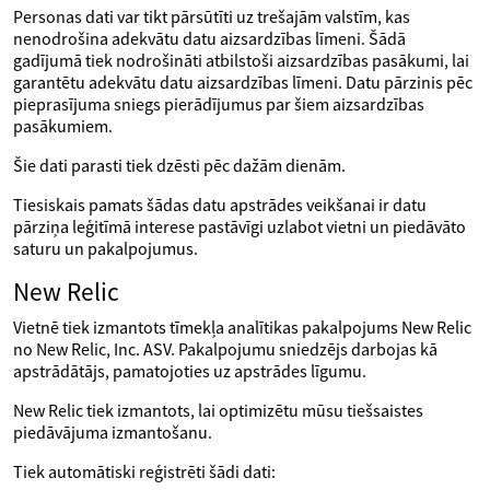
Personas dati var tikt pārsūtīti uz trešajām valstīm, kas
nenodrošina adekvātu datu aizsardzības līmeni. Šādā
gadījumā tiek nodrošināti atbilstoši aizsardzības pasākumi, lai
garantētu adekvātu datu aizsardzības līmeni. Datu pārzinis pēc
pieprasījuma sniegs pierādījumus par šiem aizsardzības
pasākumiem.
Šie dati parasti tiek dzēsti pēc dažām dienām.
Tiesiskais pamats šādas datu apstrādes veikšanai ir datu
pārziņa leģitīmā interese pastāvīgi uzlabot vietni un piedāvāto
saturu un pakalpojumus.
New Relic
Vietnē tiek izmantots tīmekļa analītikas pakalpojums New Relic
no New Relic, Inc. ASV. Pakalpojumu sniedzējs darbojas kā
apstrādātājs, pamatojoties uz apstrādes līgumu.
New Relic tiek izmantots, lai optimizētu mūsu tiešsaistes
piedāvājuma izmantošanu.
Tiek automātiski reģistrēti šādi dati: