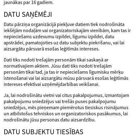
jaunākas par 16 gadiem.
DATU SAŅĒMĒJI
Datu pārziņa organizācijā piekļuve datiem tiek nodrošināta
iekšējām nodaļām vai organizatoriskajām vienībām, kam tas ir
nepieciešams uzdevumu izpildei, līgumu izpildei, datu
apstrādei, pamatojoties uz datu subjektu piekrišanu, vai lai
aizsargātu pārsvarā esošas leģitīmās intereses.
Dati tiks nodoti trešajām personām tikai saskaņā ar
normatīvajiem aktiem. Jūsu dati tiks nodoti trešajām
personām tikai tad, ja tas ir nepieciešams līgumisku mērķu
īstenošanai vai lai aizsargātu mūsu pārsvarā esošas leģitīmās
intereses efektīvai uzņēmējdarbības veikšanai.
Ja, lai nodrošinātu vietni vai citus pakalpojumus, izmantojam
pakalpojumu sniedzējus vai trešās puses pakalpojumu
sniedzējus, mēs pieņemam piemērotus tiesiskus risinājumus
un atbilstošus tehniskos un organizatoriskos pasākumus, lai
nodrošinātu jūsu personas datu aizsardzību.
DATU SUBJEKTU TIESĪBAS