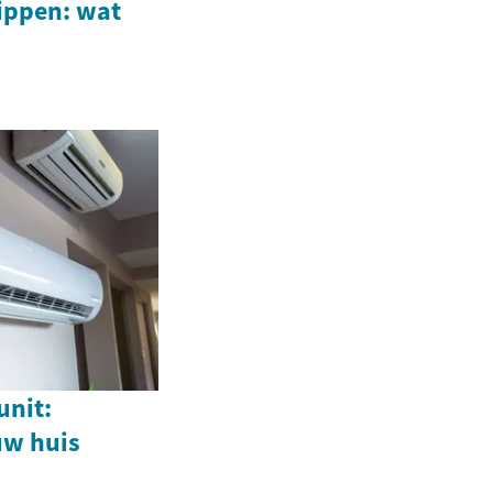
 lippen: wat
unit:
uw huis