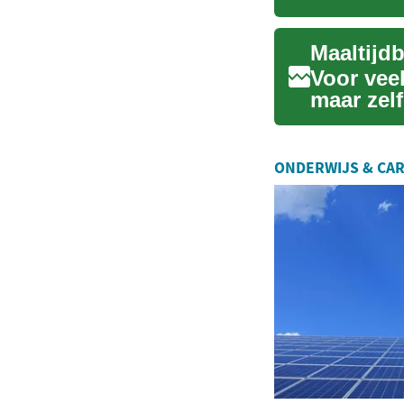
verzorge
Maaltijd
Voor vee
maar zel
Maaltij...
ONDERWIJS & CAR