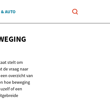
 & AUTO
EWEGING
taat stelt om
mt de vraag naar
 een overzicht van
 en hoe beweging
uzelf of een
uitgebreide