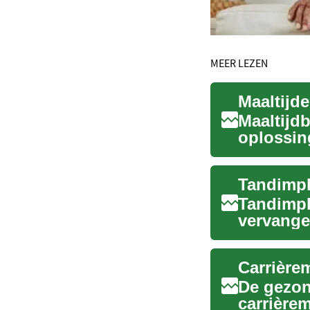
MEER LEZEN
Maaltijd
Maaltijd
oplossin
ontvange
Tandimpl
Tandimpl
vervange
Deze gea.
De gezon
carrière