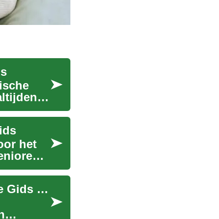
ds
tische
tijden te
ids
oor het
enioren.
Carrièremogelijkheden in de Zorg: Een Complete Gids voor Verpleegkundigen en Verzorgenden
n