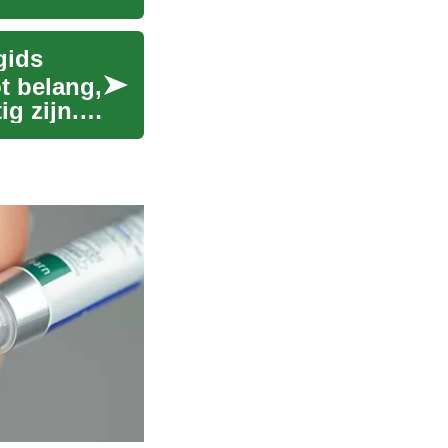
gids
t belang,
g zijn.