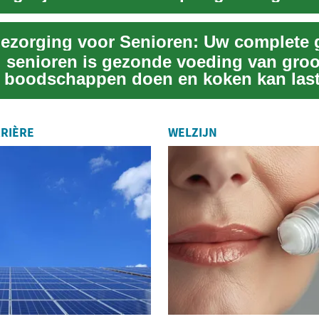
nden. Met een gro...
bezorging voor Senioren: Uw complete 
l senioren is gezonde voeding van groo
f boodschappen doen en koken kan lasti
RIÈRE
WELZIJN