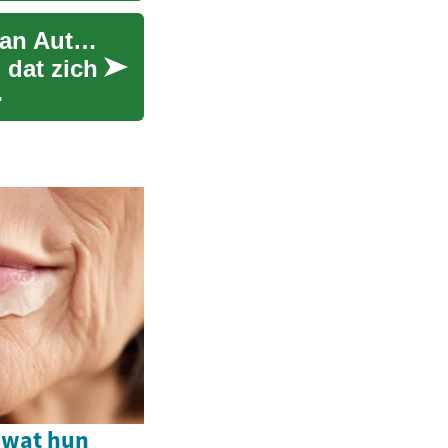
Opleiding tot Werktuigbouwkundig Ingenieur: Van Auto's tot Innovatie
 dat zich
 wat hun