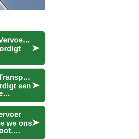
Elektrische Auto's: De Toekomst van Duurzaam Vervoer in Nederland
ordigt
Elektrische Auto's: De Toekomst van Duurzaam Transport
rdigt een
e
ervoer
oe we ons
oot,