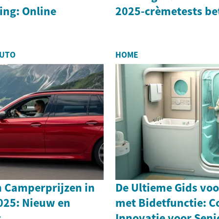
king: Online
2025-crèmetests be
AUTO
HOME
n Camperprijzen in
De Ultieme Gids voo
025: Nieuw en
met Bidetfunctie: C
s
Innovatie voor Seni