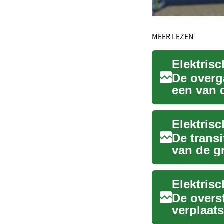
MEER LEZEN
De overg
een van 
automobie
De transi
van de g
industrie 
Elektris
De overs
verplaats
lagere...