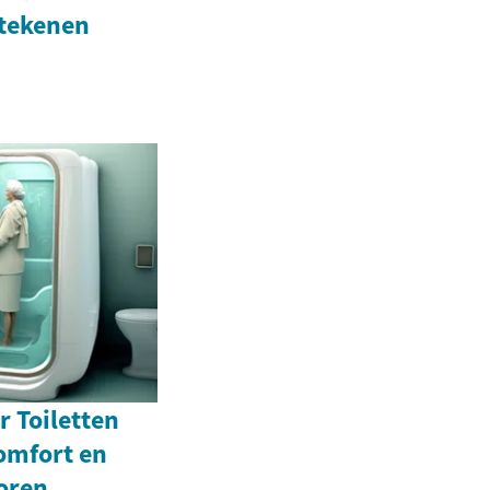
tekenen
r Toiletten
omfort en
oren