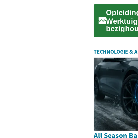
Werktuig
bezighou
onderhou
TECHNOLOGIE & 
All Season B