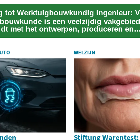
bouwkunde is een veelzijdig vakgebied
dt met het ontwerpen, produceren en
den van me...
AUTO
WELZIJN
anden
Stiftung Warentest: